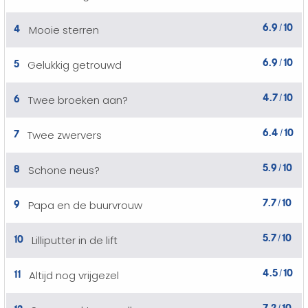
6.9
10
4
Mooie sterren
/
6.9
10
5
Gelukkig getrouwd
/
4.7
10
6
Twee broeken aan?
/
6.4
10
7
Twee zwervers
/
5.9
10
8
Schone neus?
/
7.7
10
9
Papa en de buurvrouw
/
5.7
10
10
Lilliputter in de lift
/
4.5
10
11
Altijd nog vrijgezel
/
7.2
10
12