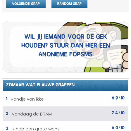
Volgende grap
Random grap
Wil jij iemand voor de gek
houden? Stuur dan hier een
anonieme fopSMS
ZOMAAR WAT FLAUWE GRAPPEN
6.9
10
1
Rondje van ikke
/
7.4
10
2
Vandaag de BRAM
/
6.0
10
3
Ik heb een grote wens
/