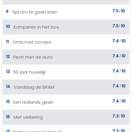
7.5
10
9
Tijd om te gaan eten
/
7.5
10
10
Kamperen in het bos
/
7.4
10
11
Oma met nootjes
/
7.4
10
12
Pech met de auto
/
7.4
10
13
50 jaar huwelijk
/
7.4
10
14
Vandaag de BRAM
/
7.4
10
15
Een Hollands gezin
/
7.3
10
16
Met verkering
/
7.3
10
17
/