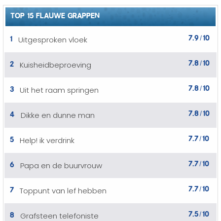
TOP 15 FLAUWE GRAPPEN
7.9
10
1
Uitgesproken vloek
/
7.8
10
2
Kuisheidbeproeving
/
7.8
10
3
Uit het raam springen
/
7.8
10
4
Dikke en dunne man
/
7.7
10
5
Help! ik verdrink
/
7.7
10
6
Papa en de buurvrouw
/
7.7
10
7
Toppunt van lef hebben
/
7.5
10
8
Grafsteen telefoniste
/