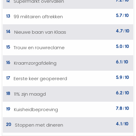
Supermarkt overvallen
/
5.7
10
13
99 militairen aftrekken
/
4.7
10
14
Nieuwe baan van Klaas
/
5.0
10
15
Trouw en rouwreclame
/
6.1
10
16
Kraamzorgafdeling
/
5.9
10
17
Eerste keer geopereerd
/
6.2
10
18
11% zijn maagd
/
7.8
10
19
Kuisheidbeproeving
/
4.1
10
20
Stoppen met dineren
/