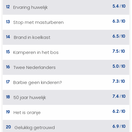
5.4
10
12
Ervaring huwelijk
/
6.3
10
13
Stop met masturberen
/
6.5
10
14
Brand in koelkast
/
7.5
10
15
Kamperen in het bos
/
5.0
10
16
Twee Nederlanders
/
7.3
10
17
Barbie geen kinderen?
/
7.4
10
18
50 jaar huwelijk
/
6.2
10
19
Het is oranje
/
6.9
10
20
Gelukkig getrouwd
/