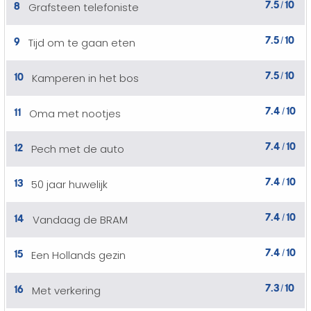
7.5
10
8
Grafsteen telefoniste
/
7.5
10
9
Tijd om te gaan eten
/
7.5
10
10
Kamperen in het bos
/
7.4
10
11
Oma met nootjes
/
7.4
10
12
Pech met de auto
/
7.4
10
13
50 jaar huwelijk
/
7.4
10
14
Vandaag de BRAM
/
7.4
10
15
Een Hollands gezin
/
7.3
10
16
Met verkering
/