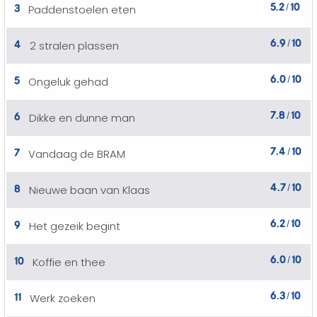
5.2
10
3
Paddenstoelen eten
/
6.9
10
4
2 stralen plassen
/
6.0
10
5
Ongeluk gehad
/
7.8
10
6
Dikke en dunne man
/
7.4
10
7
Vandaag de BRAM
/
4.7
10
8
Nieuwe baan van Klaas
/
6.2
10
9
Het gezeik begint
/
6.0
10
10
Koffie en thee
/
6.3
10
11
Werk zoeken
/