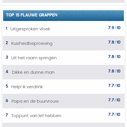
TOP 15 FLAUWE GRAPPEN
7.9
10
1
Uitgesproken vloek
/
7.8
10
2
Kuisheidbeproeving
/
7.8
10
3
Uit het raam springen
/
7.8
10
4
Dikke en dunne man
/
7.7
10
5
Help! ik verdrink
/
7.7
10
6
Papa en de buurvrouw
/
7.7
10
7
Toppunt van lef hebben
/