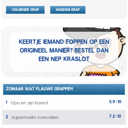
Volgende grap
Random grap
Keertje iemand foppen op een
origineel manier? Bestel dan
een nep kraslot
ZOMAAR WAT FLAUWE GRAPPEN
5.9
10
1
Opa en zijn baard
/
7.2
10
2
Supermarkt overvallen
/