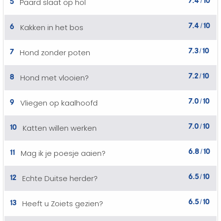
5
Paard slaat op hol
/
7.4
10
6
Kakken in het bos
/
7.3
10
7
Hond zonder poten
/
7.2
10
8
Hond met vlooien?
/
7.0
10
9
Vliegen op kaalhoofd
/
7.0
10
10
Katten willen werken
/
6.8
10
11
Mag ik je poesje aaien?
/
6.5
10
12
Echte Duitse herder?
/
6.5
10
13
Heeft u Zoiets gezien?
/