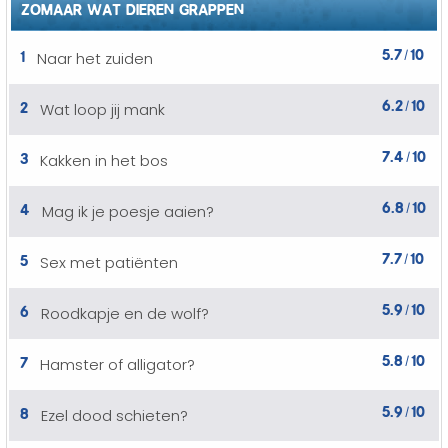
ZOMAAR WAT DIEREN GRAPPEN
5.7
10
1
Naar het zuiden
/
6.2
10
2
Wat loop jij mank
/
7.4
10
3
Kakken in het bos
/
6.8
10
4
Mag ik je poesje aaien?
/
7.7
10
5
Sex met patiënten
/
5.9
10
6
Roodkapje en de wolf?
/
5.8
10
7
Hamster of alligator?
/
5.9
10
8
Ezel dood schieten?
/