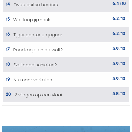
6.4
10
14
Twee duitse herders
/
6.2
10
15
Wat loop jij mank
/
6.2
10
16
Tijger,panter en jaguar
/
5.9
10
17
Roodkapje en de wolf?
/
5.9
10
18
Ezel dood schieten?
/
5.9
10
19
Nu maar vertellen
/
5.8
10
20
2 vliegen op een vlaai
/