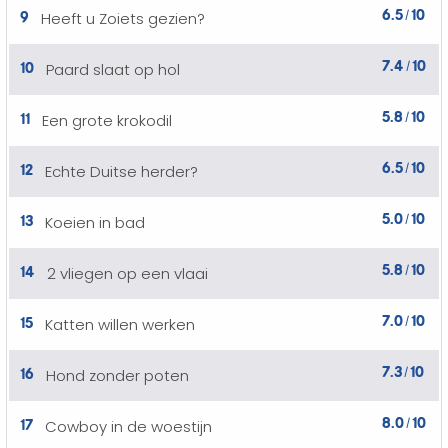
6.5
10
9
Heeft u Zoiets gezien?
/
7.4
10
10
Paard slaat op hol
/
5.8
10
11
Een grote krokodil
/
6.5
10
12
Echte Duitse herder?
/
5.0
10
13
Koeien in bad
/
5.8
10
14
2 vliegen op een vlaai
/
7.0
10
15
Katten willen werken
/
7.3
10
16
Hond zonder poten
/
8.0
10
17
Cowboy in de woestijn
/