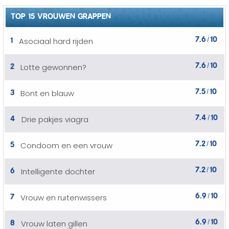
TOP 15 VROUWEN GRAPPEN
7.6
10
1
Asociaal hard rijden
/
7.6
10
2
Lotte gewonnen?
/
7.5
10
3
Bont en blauw
/
7.4
10
4
Drie pakjes viagra
/
7.2
10
5
Condoom en een vrouw
/
7.2
10
6
Intelligente dochter
/
6.9
10
7
Vrouw en ruitenwissers
/
6.9
10
8
Vrouw laten gillen
/