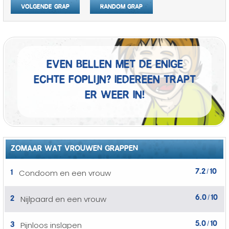
Volgende grap
Random grap
Even bellen met de enige
echte foplijn? Iedereen trapt
er weer in!
ZOMAAR WAT VROUWEN GRAPPEN
7.2
10
1
Condoom en een vrouw
/
6.0
10
2
Nijlpaard en een vrouw
/
5.0
10
3
Pijnloos inslapen
/