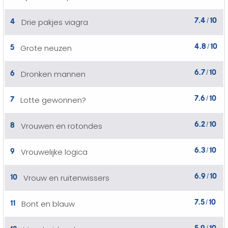
7.4
10
4
Drie pakjes viagra
/
4.8
10
5
Grote neuzen
/
6.7
10
6
Dronken mannen
/
7.6
10
7
Lotte gewonnen?
/
6.2
10
8
Vrouwen en rotondes
/
6.3
10
9
Vrouwelijke logica
/
6.9
10
10
Vrouw en ruitenwissers
/
7.5
10
11
Bont en blauw
/
5.9
10
12