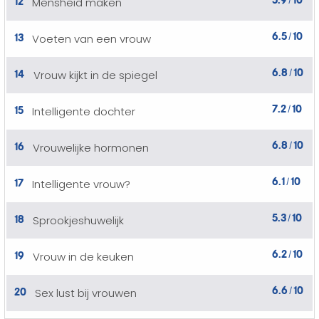
Mensheid maken
/
6.5
10
13
Voeten van een vrouw
/
6.8
10
14
Vrouw kijkt in de spiegel
/
7.2
10
15
Intelligente dochter
/
6.8
10
16
Vrouwelijke hormonen
/
6.1
10
17
Intelligente vrouw?
/
5.3
10
18
Sprookjeshuwelijk
/
6.2
10
19
Vrouw in de keuken
/
6.6
10
20
Sex lust bij vrouwen
/