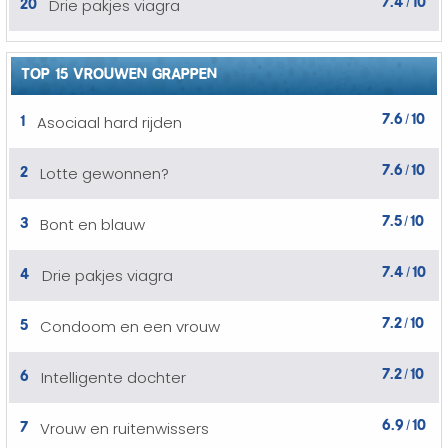
20
Drie pakjes viagra
/
TOP 15 VROUWEN GRAPPEN
7.6
10
1
Asociaal hard rijden
/
7.6
10
2
Lotte gewonnen?
/
7.5
10
3
Bont en blauw
/
7.4
10
4
Drie pakjes viagra
/
7.2
10
5
Condoom en een vrouw
/
7.2
10
6
Intelligente dochter
/
6.9
10
7
Vrouw en ruitenwissers
/