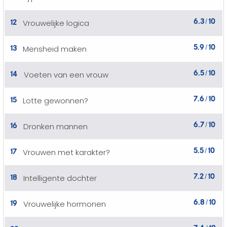
6.3
10
12
Vrouwelijke logica
/
5.9
10
13
Mensheid maken
/
6.5
10
14
Voeten van een vrouw
/
7.6
10
15
Lotte gewonnen?
/
6.7
10
16
Dronken mannen
/
5.5
10
17
Vrouwen met karakter?
/
7.2
10
18
Intelligente dochter
/
6.8
10
19
Vrouwelijke hormonen
/
7.4
10