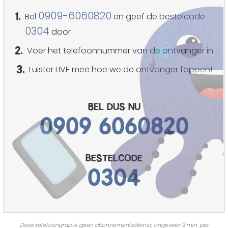
1.
0909-6060820
Bel
en geef de bestelcode
0304
door
2.
Voer het telefoonnummer van de ontvanger in
3.
Luister LIVE mee hoe we de ontvanger foppen!
Bel dus nu
0909 6060820
bestelcode
0304
Deze telefoongrap is geen abonnementsdienst, ongeveer 3 min. per