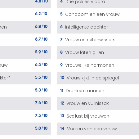
4
Drie pakjes viagra
/
6.2
10
5
n
Condoom en een vrouw
/
6.8
10
6
nen
Intelligente dochter
/
6.7
10
7
Vrouw en ruitenwissers
/
5.9
10
8
Vrouw laten gillen
/
6.5
10
9
ouw
Vrouwelijke hormonen
/
5.5
10
10
kter?
Vrouw kijkt in de spiegel
/
5.3
10
11
Dronken mannen
/
7.6
10
12
Vrouw en vuilniszak
/
7.5
10
13
Sex lust bij vrouwen
/
5.0
10
14
Voeten van een vrouw
/