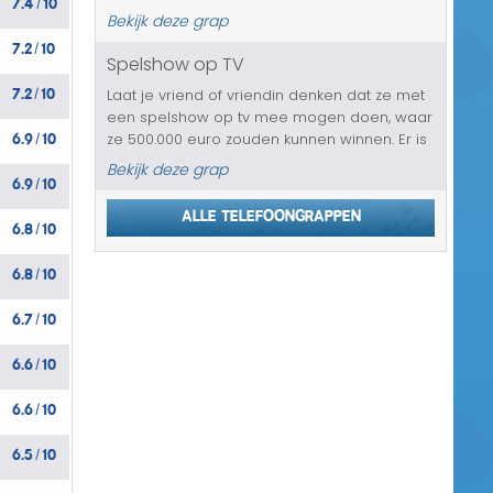
/
deze niet binnen een uur op school is, dan
Bekijk deze grap
zal de conciërge alles, maar dan ook alles
7.2
10
/
aan zijn ouders gaan vertell...
Spelshow op TV
7.2
10
Laat je vriend of vriendin denken dat ze met
/
een spelshow op tv mee mogen doen, waar
6.9
10
ze 500.000 euro zouden kunnen winnen. Er is
/
wel een klein nadeel aan verbonden. Ze
Bekijk deze grap
6.9
10
moeten namelijk een jaar lang van huis
/
wisselen met een Roemeens gezin. ...
Alle telefoongrappen
6.8
10
/
6.8
10
/
6.7
10
/
6.6
10
/
6.6
10
/
6.5
10
/