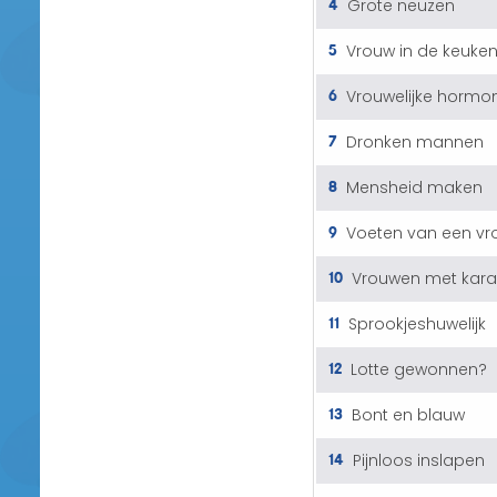
4
Grote neuzen
5
Vrouw in de keuke
6
Vrouwelijke hormo
7
Dronken mannen
8
Mensheid maken
9
Voeten van een vr
10
Vrouwen met kara
11
Sprookjeshuwelijk
12
Lotte gewonnen?
13
Bont en blauw
14
Pijnloos inslapen