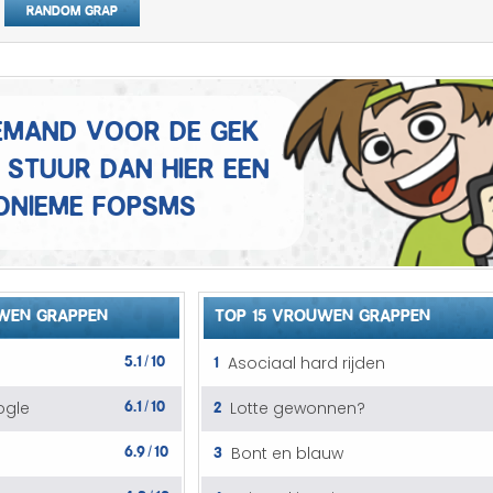
Random grap
Mannen grappen
Sex grappen
Slechte grappen
 iemand voor de gek
 Stuur dan hier een
Turken grappen
onieme fopSMS
Vrouwen grappen
WEN GRAPPEN
TOP 15 VROUWEN GRAPPEN
5.1
10
1
Asociaal hard rijden
/
6.1
10
2
ogle
Lotte gewonnen?
/
6.9
10
3
Bont en blauw
/
4.8
10