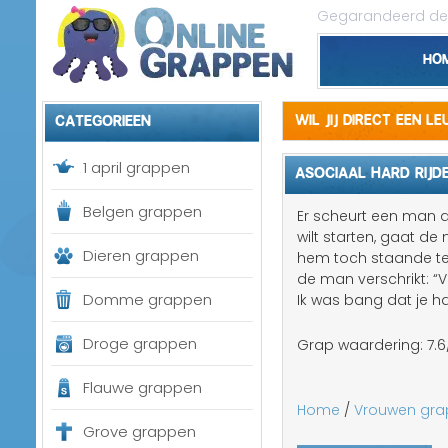
Gegarandeerd de 
Ho
Categorieen
Wil jij direct een l
1 april grappen
ASOCIAAL HARD RIJD
Belgen grappen
Er scheurt een man a
wilt starten, gaat de
Dieren grappen
hem toch staande te 
de man verschrikt: “
Domme grappen
Ik was bang dat je h
Droge grappen
Grap waardering:
7.6
Flauwe grappen
Home
/
Vrouwen gr
Grove grappen