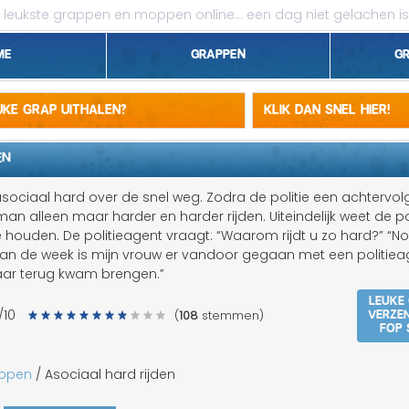
leukste grappen en moppen online...
een dag niet gelachen is
me
Grappen
G
1 april grappen
euke grap uithalen?
Klik dan snel hier!
Belgen grappen
EN
Dieren grappen
sociaal hard over de snel weg. Zodra de politie een achtervol
 man alleen maar harder en harder rijden. Uiteindelijk weet de po
Domme grappen
houden. De politieagent vraagt: “Waarom rijdt u zo hard?” “Nou
Van de week is mijn vrouw er vandoor gegaan met een politieag
Droge grappen
aar terug kwam brengen.”
Leuke
Flauwe grappen
Verze
/10
(
108
stemmen)
fop 
Grove grappen
appen
/ Asociaal hard rijden
Jantje grappen