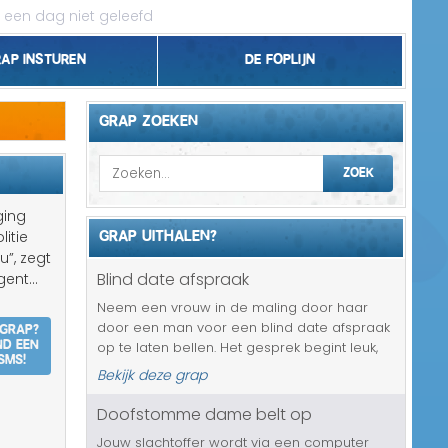
 een dag niet geleefd
rap insturen
De foplijn
Bel grappen
GRAP ZOEKEN
Topgrappen
ZOEK
Handhaving
ging
GRAP UITHALEN?
litie
18+ en Relatie
”, zegt
Blind date afspraak
ent...
Zakelijk/Studie
Neem een vrouw in de maling door haar
 grap?
door een man voor een blind date afspraak
Geld/Belasting
nd een
op te laten bellen. Het gesprek begint leuk,
SMS!
maar al snel merkt ze dat het om een echte
Bekijk deze grap
Buurt/Gemeente
ouderwetse nerd gaat. Zal ze lief blijven en
toch met hem uit gaan of wi...
Doofstomme dame belt op
Pakket/Bestelling
Jouw slachtoffer wordt via een computer