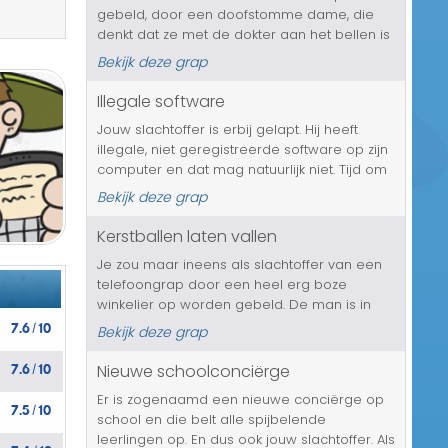
gebeld, door een doofstomme dame, die
Transport/Verkeer
denkt dat ze met de dokter aan het bellen is
en dus allerlei kwaaltjes met je slachtoffer
Kerst/Sinterklaas
Bekijk deze grap
door gaat nemen. En hoe vaak deze
persoon ook tegen de vrouw zal zeggen ...
Illegale software
Diversen/Andere
Jouw slachtoffer is erbij gelapt. Hij heeft
illegale, niet geregistreerde software op zijn
computer en dat mag natuurlijk niet. Tijd om
iemand bij jouw vriend langs te sturen, alles
Bekijk deze grap
even goed te controleren, om daarna alles
flink te gaan be...
Kerstballen laten vallen
Je zou maar ineens als slachtoffer van een
telefoongrap door een heel erg boze
winkelier op worden gebeld. De man is in
7.6
10
alle staten en gaat behoorlijk door het lint.
Bekijk deze grap
/
Maar waar gaat het nou eigenlijk over? Het
7.6
10
slachtoffer heeft vijf hele doz...
Nieuwe schoolconciërge
/
Er is zogenaamd een nieuwe conciërge op
7.5
10
/
school en die belt alle spijbelende
leerlingen op. En dus ook jouw slachtoffer. Als
7.4
10