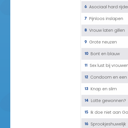
6
Asociaal hard rijde
7
Pijnloos inslapen
8
Vrouw laten gillen
9
Grote neuzen
10
Bont en blauw
11
Sex lust bij vrouwe
12
Condoom en een 
13
Knap en slim
14
Lotte gewonnen?
15
Ik doe niet aan G
16
Sprookjeshuwelijk