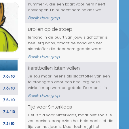
nummer 4, die een kaart voor hem heeft
Transport/Verkeer
ontvangen. En hij heeft hem helaas wel
geopend, meer als automatisme zeg maar.
Kerst/Sinterklaas
Bekijk deze grap
En er staan pikante dingen in, zo weet hij het
slachtoffer te vertellen. In plaats va...
Drollen op de stoep
Diversen/Andere
Iemand in de buurt van jouw slachtoffer is
heel erg boos, omdat de hond van het
slachtoffer die door hem gebeld wordt
steeds op de stoep voor zijn huis zijn drollen
Bekijk deze grap
deponeert. En daar is de man op zijn zachts
gezegd echt schijtziek van en e...
Kerstballen laten vallen
7.6
10
Je zou maar ineens als slachtoffer van een
/
telefoongrap door een heel erg boze
7.6
10
winkelier op worden gebeld. De man is in
/
alle staten en gaat behoorlijk door het lint.
Bekijk deze grap
7.5
10
Maar waar gaat het nou eigenlijk over? Het
/
slachtoffer heeft vijf hele doz...
Tijd voor Sinterklaas
7.4
10
/
Het is tijd voor Sinterklaas, maar niet zoals je
zou denken, aangezien het helemaal niet die
7.2
10
/
tijd van het jaar is. Maar toch krijgt het