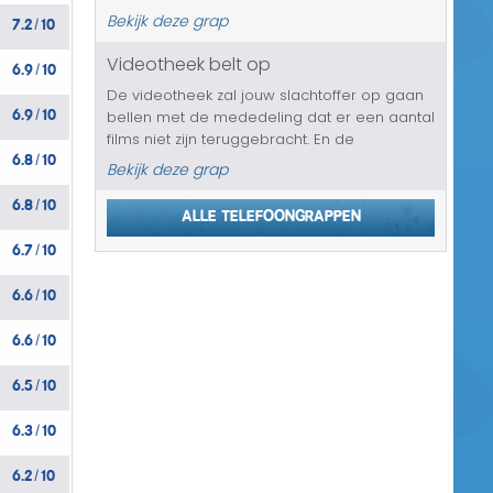
slachtoffer telefoon over de Goedheiligman
7.2
10
Bekijk deze grap
/
die met 5 pieten aan gaat komen, ze zijn
onderweg naar zijn/h...
Videotheek belt op
6.9
10
/
De videotheek zal jouw slachtoffer op gaan
6.9
10
bellen met de mededeling dat er een aantal
/
films niet zijn teruggebracht. En de
6.8
10
jongedame accepteert geen smoesjes, zo
/
Bekijk deze grap
zegt ze meteen. Het gaat overigens over
6.8
10
films voor 18 jaar en ouder, waar de m...
/
Alle telefoongrappen
6.7
10
/
6.6
10
/
6.6
10
/
6.5
10
/
6.3
10
/
6.2
10
/