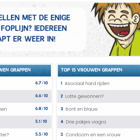
Mannen grappen
ellen met de enige
Sex grappen
foplijn? Iedereen
Slechte grappen
pt er weer in!
Turken grappen
Vrouwen grappen
WEN GRAPPEN
TOP 15 VROUWEN GRAPPEN
6.7
10
1
Asociaal hard rijden
/
6.6
10
2
Lotte gewonnen?
/
6.8
10
3
nen
Bont en blauw
/
5.1
10
4
Drie pakjes viagra
/
5.5
10
5
ter?
Condoom en een vrouw
/