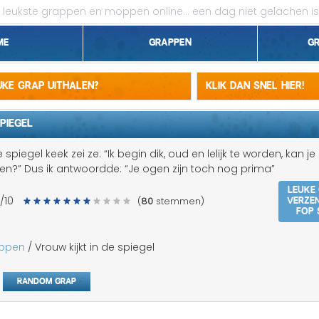
leukste grappen en moppen online...
een dag niet gelachen is
me
Grappen
G
1 april grappen
euke grap uithalen?
Klik dan snel hier!
Belgen grappen
PIEGEL
Dieren grappen
spiegel keek zei ze: “Ik begin dik, oud en lelijk te worden, kan j
n?” Dus ik antwoordde: “Je ogen zijn toch nog prima”
Domme grappen
Leuke
Verze
/10
(
80
stemmen)
Droge grappen
fop 
Flauwe grappen
appen
/ Vrouw kijkt in de spiegel
Grove grappen
Random grap
Jantje grappen