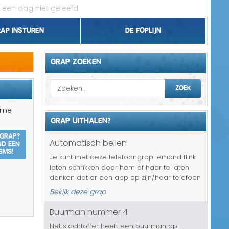
 een dag niet geleefd
rap insturen
De foplijn
Bel grappen
GRAP ZOEKEN
Topgrappen
ZOEK
Handhaving
e me
GRAP UITHALEN?
18+ en Relatie
 grap?
nd een
Automatisch bellen
Zakelijk/Studie
SMS!
Je kunt met deze telefoongrap iemand flink
laten schrikken door hem of haar te laten
Geld/Belasting
denken dat er een app op zijn/haar telefoon
staat, die automatisch met complete
Bekijk deze grap
Buurt/Gemeente
vreemdelingen gaat bellen. Op zich is dat
natuurlijk niet leuk en al helema...
Buurman nummer 4
Pakket/Bestelling
Het slachtoffer heeft een buurman op