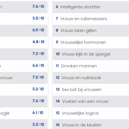
7.6
10
6
n
Intelligente dochter
/
5.0
10
7
Vrouw en ruitenwissers
/
6.9
10
8
Vrouw laten gillen
/
4.8
10
9
Vrouwelijke hormonen
/
7.5
10
10
Vrouw kijkt in de spiegel
/
6.6
10
11
n
Dronken mannen
/
7.2
10
12
vrouw
Vrouw en vuilniszak
/
5.2
10
13
Sex lust bij vrouwen
/
7.6
10
14
Voeten van een vrouw
/
6.1
10
15
oogle
Vrouwelijke logica
/
5.3
10
16
Vrouw in de keuken
/