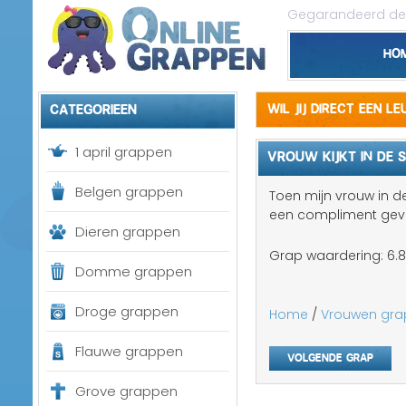
Gegarandeerd de 
Ho
Categorieen
Wil jij direct een l
1 april grappen
VROUW KIJKT IN DE S
Belgen grappen
Toen mijn vrouw in de 
een compliment geve
Dieren grappen
Grap waardering:
6.8
Domme grappen
Droge grappen
Home
/
Vrouwen gr
Flauwe grappen
Volgende grap
Grove grappen