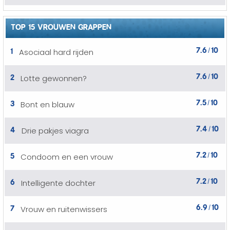
TOP 15 VROUWEN GRAPPEN
7.6
10
1
Asociaal hard rijden
/
7.6
10
2
Lotte gewonnen?
/
7.5
10
3
Bont en blauw
/
7.4
10
4
Drie pakjes viagra
/
7.2
10
5
Condoom en een vrouw
/
7.2
10
6
Intelligente dochter
/
6.9
10
7
Vrouw en ruitenwissers
/