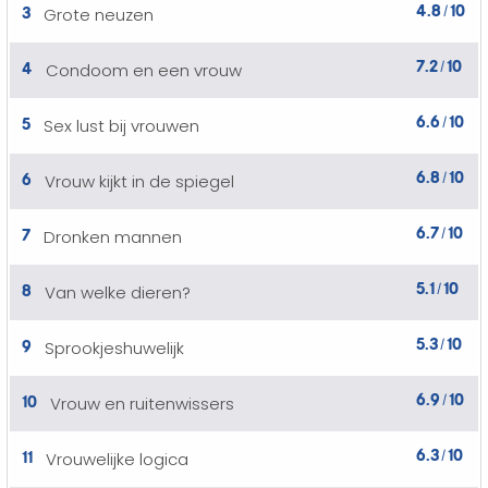
4.8
10
3
Grote neuzen
/
7.2
10
4
Condoom en een vrouw
/
6.6
10
5
Sex lust bij vrouwen
/
6.8
10
6
Vrouw kijkt in de spiegel
/
6.7
10
7
Dronken mannen
/
5.1
10
8
Van welke dieren?
/
5.3
10
9
Sprookjeshuwelijk
/
6.9
10
10
Vrouw en ruitenwissers
/
6.3
10
11
Vrouwelijke logica
/