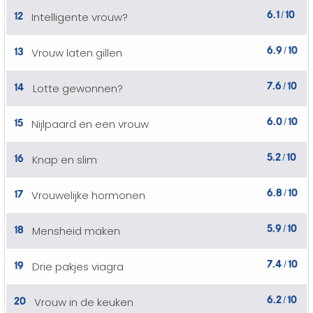
6.1
10
12
Intelligente vrouw?
/
6.9
10
13
Vrouw laten gillen
/
7.6
10
14
Lotte gewonnen?
/
6.0
10
15
Nijlpaard en een vrouw
/
5.2
10
16
Knap en slim
/
6.8
10
17
Vrouwelijke hormonen
/
5.9
10
18
Mensheid maken
/
7.4
10
19
Drie pakjes viagra
/
6.2
10
20
Vrouw in de keuken
/