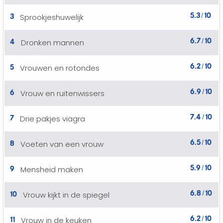
5.3
10
3
Sprookjeshuwelijk
/
6.7
10
4
Dronken mannen
/
6.2
10
5
Vrouwen en rotondes
/
6.9
10
6
Vrouw en ruitenwissers
/
7.4
10
7
Drie pakjes viagra
/
6.5
10
8
Voeten van een vrouw
/
5.9
10
9
Mensheid maken
/
6.8
10
10
Vrouw kijkt in de spiegel
/
6.2
10
11
Vrouw in de keuken
/