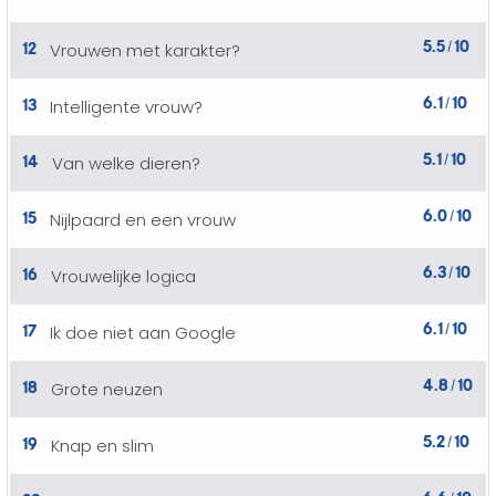
5.5
10
12
Vrouwen met karakter?
/
6.1
10
13
Intelligente vrouw?
/
5.1
10
14
Van welke dieren?
/
6.0
10
15
Nijlpaard en een vrouw
/
6.3
10
16
Vrouwelijke logica
/
6.1
10
17
Ik doe niet aan Google
/
4.8
10
18
Grote neuzen
/
5.2
10
19
Knap en slim
/
6.6
10