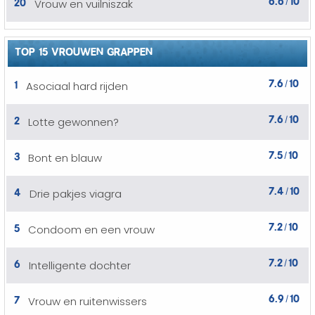
20
Vrouw en vuilniszak
/
TOP 15 VROUWEN GRAPPEN
7.6
10
1
Asociaal hard rijden
/
7.6
10
2
Lotte gewonnen?
/
7.5
10
3
Bont en blauw
/
7.4
10
4
Drie pakjes viagra
/
7.2
10
5
Condoom en een vrouw
/
7.2
10
6
Intelligente dochter
/
6.9
10
7
Vrouw en ruitenwissers
/