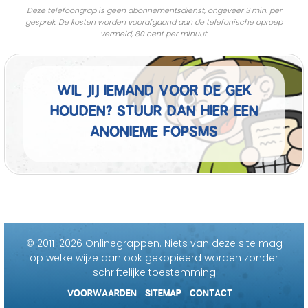
Deze telefoongrap is geen abonnementsdienst, ongeveer 3 min. per
gesprek. De kosten worden voorafgaand aan de telefonische oproep
vermeld, 80 cent per minuut.
Wil jij iemand voor de gek
houden? Stuur dan hier een
anonieme fopSMS
© 2011-2026 Onlinegrappen.
Niets van deze site mag
op welke wijze dan ook gekopieerd worden zonder
schriftelijke toestemming
VOORWAARDEN
SITEMAP
CONTACT