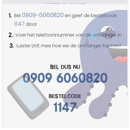
LUISTER JE LIVE MEE
1.
0909-6060820
Bel
en geef de bestelcode
1147
door
2.
Voer het telefoonnummer van de ontvanger in
3.
Luister LIVE mee hoe we de ontvanger foppen!
Bel dus nu
0909 6060820
bestelcode
1147