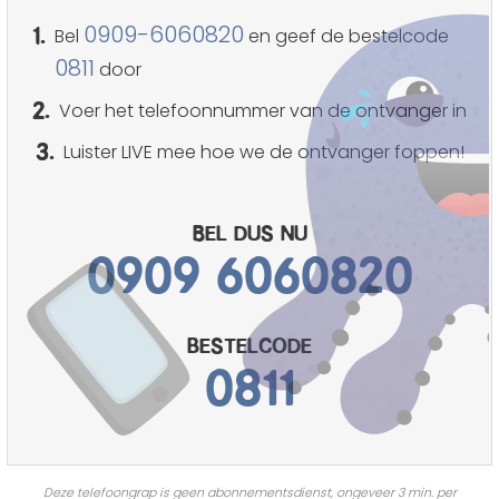
1.
0909-6060820
Bel
en geef de bestelcode
0811
door
2.
Voer het telefoonnummer van de ontvanger in
3.
Luister LIVE mee hoe we de ontvanger foppen!
Bel dus nu
0909 6060820
bestelcode
0811
Deze telefoongrap is geen abonnementsdienst, ongeveer 3 min. per