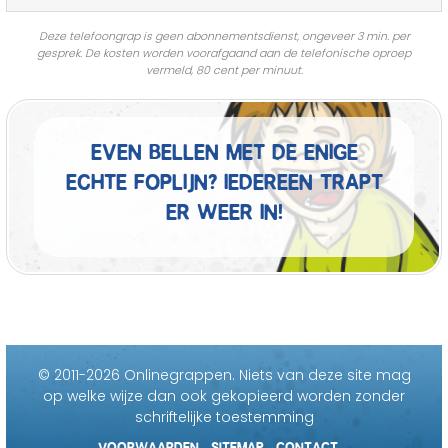
Deze telefoongrap is geen abonnementsdienst, ongeveer 3 min. per
gesprek. De kosten worden voorafgaand aan de telefonische oproep
vermeld, 80 cent per minuut.
Even bellen met de enige
echte foplijn? Iedereen trapt
er weer in!
© 2011-2026 Onlinegrappen.
Niets van deze site mag
op welke wijze dan ook gekopieerd worden zonder
schriftelijke toestemming
VOORWAARDEN
SITEMAP
CONTACT