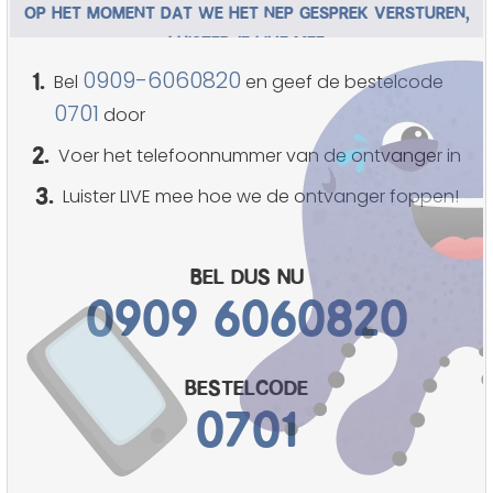
OP HET MOMENT DAT WE HET NEP GESPREK VERSTUREN,
LUISTER JE LIVE MEE
1.
0909-6060820
Bel
en geef de bestelcode
0701
door
2.
Voer het telefoonnummer van de ontvanger in
3.
Luister LIVE mee hoe we de ontvanger foppen!
Bel dus nu
0909 6060820
bestelcode
0701