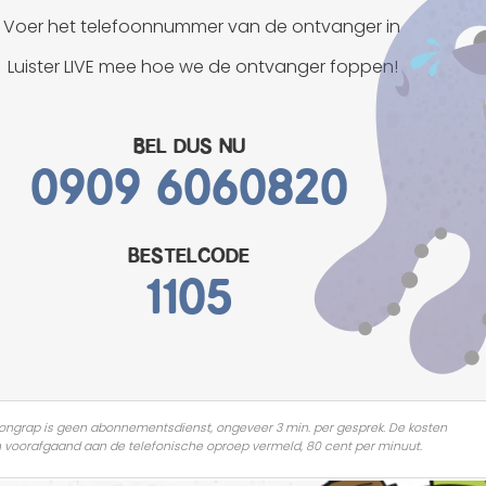
Mannen grappen
Voer het telefoonnummer van de ontvanger in
Luister LIVE mee hoe we de ontvanger foppen!
Sex grappen
Slechte grappen
Bel dus nu
0909 6060820
Turken grappen
Vrouwen grappen
bestelcode
1105
ongrap is geen abonnementsdienst, ongeveer 3 min. per gesprek. De kosten
 voorafgaand aan de telefonische oproep vermeld, 80 cent per minuut.