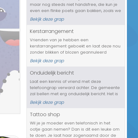
maar nog steeds niet handsfree, die kun je
Transport/Verkeer
even een flinke poets gaan bakken, zoals we
dat vroeger noemde. Hij/zij is namelijk door
Kerst/Sinterklaas
Bekijk deze grap
de rijkspolitie betrapt. Ze reden in
burgerauto langs en hebbe...
Kerstarrangement
Diversen/Andere
Vrienden van je hebben een
kerstarrangement geboekt en laat deze nou
zonder blikken of blozen geannuleerd
worden, in verband met een dreigend
Bekijk deze grap
faillissement van het hotel waar dit is
geboekt. Het bedrijf staat zelfs al onder
Onduidelijk bericht
curatele. Laat j...
Laat een kennis of vriend met deze
telefoongrap verward achter. De gemeente
zal bellen met erg onduidelijk bericht. Het is
gewoon niet te verstaan. En ineens zal de
Bekijk deze grap
man op gaan hangen en weet jouw
slachtoffer nog steeds niet waarvoor de
Tattoo shop
gem...
Wil je je moeder even telefonisch in het
ootje gaan nemen? Dan is dit een leuke om
te doen. Je laat haar zogenaamd door de