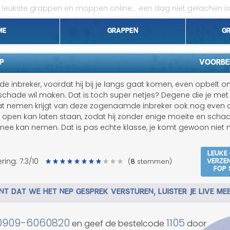
leukste grappen en moppen online...
een dag niet gelachen is
me
Grappen
G
1 april grappen
P
Voorbe
Belgen grappen
 de inbreker, voordat hij bij je langs gaat komen, even opbelt o
schade wil maken. Dat is toch super netjes? Degene die je met
Dieren grappen
aat nemen krijgt van deze zogenaamde inbreker ook nog even 
m open kan laten staan, zodat hij zonder enige moeite en scha
Domme grappen
mee kan nemen. Dat is pas echte klasse, je komt gewoon niet
Droge grappen
Leuke
Verze
ring:
7.3
/10
(
8
stemmen)
fop 
Flauwe grappen
T DAT WE HET NEP GESPREK VERSTUREN, LUISTER JE LIVE ME
Grove grappen
Jantje grappen
0909-6060820
1105
en geef de bestelcode
door