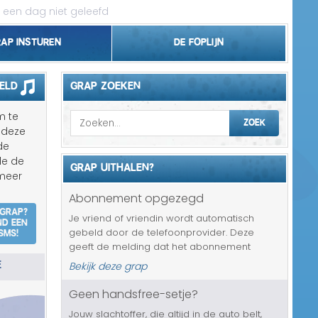
 een dag niet geleefd
rap insturen
De foplijn
Bel grappen
eld
GRAP ZOEKEN
Topgrappen
m te
ZOEK
 deze
Handhaving
de
de de
GRAP UITHALEN?
18+ en Relatie
 meer
Abonnement opgezegd
Zakelijk/Studie
 grap?
Je vriend of vriendin wordt automatisch
nd een
SMS!
gebeld door de telefoonprovider. Deze
Geld/Belasting
geeft de melding dat het abonnement
E
binnen twee uur zal worden opgezegd.
Bekijk deze grap
Buurt/Gemeente
Gelukkig kan hij of zij hier nog van alles aan
doen om het tegen te gaan en normaal is
Geen handsfree-setje?
Pakket/Bestelling
da...
Jouw slachtoffer, die altijd in de auto belt,