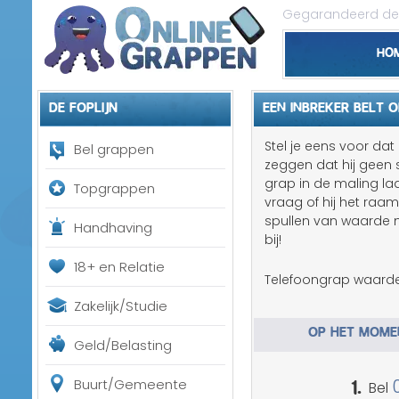
Gegarandeerd de 
Ho
De foplijn
EEN INBREKER BELT O
Stel je eens voor dat
Bel grappen
zeggen dat hij geen 
grap in de maling l
Topgrappen
vraag of hij het raa
spullen van waarde 
Handhaving
bij!
18+ en Relatie
Telefoongrap waarde
Zakelijk/Studie
OP HET MOMEN
Geld/Belasting
1.
Buurt/Gemeente
Bel