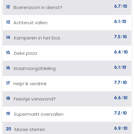
6.7
10
12
Boerenzoon in dienst?
/
6.1
10
13
Achteruit vallen
/
7.5
10
14
Kamperen in het bos
/
6.4
10
15
Zieke pizza
/
6.1
10
16
Kraamzorgafdeling
/
7.7
10
17
Help! ik verdrink
/
6.6
10
18
Feestje vanavond?
/
7.2
10
19
Supermarkt overvallen
/
6.9
10
20
Mooie sterren
/