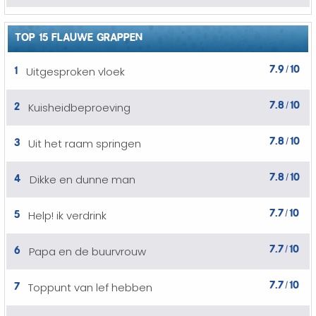
TOP 15 FLAUWE GRAPPEN
7.9
10
1
Uitgesproken vloek
/
7.8
10
2
Kuisheidbeproeving
/
7.8
10
3
Uit het raam springen
/
7.8
10
4
Dikke en dunne man
/
7.7
10
5
Help! ik verdrink
/
7.7
10
6
Papa en de buurvrouw
/
7.7
10
7
Toppunt van lef hebben
/