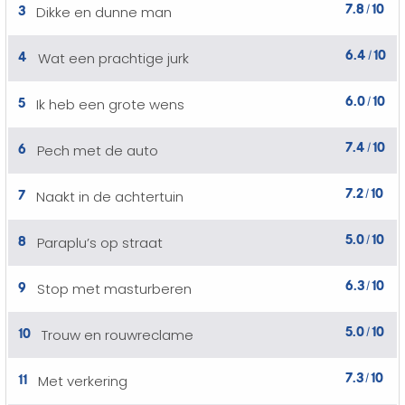
7.8
10
3
Dikke en dunne man
/
6.4
10
4
Wat een prachtige jurk
/
6.0
10
5
Ik heb een grote wens
/
7.4
10
6
Pech met de auto
/
7.2
10
7
Naakt in de achtertuin
/
5.0
10
8
Paraplu’s op straat
/
6.3
10
9
Stop met masturberen
/
5.0
10
10
Trouw en rouwreclame
/
7.3
10
11
Met verkering
/