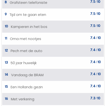
7.5
10
8
Grafsteen telefoniste
/
7.5
10
9
Tijd om te gaan eten
/
7.5
10
10
Kamperen in het bos
/
7.4
10
11
Oma met nootjes
/
7.4
10
12
Pech met de auto
/
7.4
10
13
50 jaar huwelijk
/
7.4
10
14
Vandaag de BRAM
/
7.4
10
15
Een Hollands gezin
/
7.3
10
16
Met verkering
/