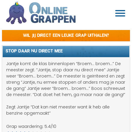
Wil jij direct een leuke grap uithalen?
STOP DAAR NU DIRECT MEE
Jantje komt de klas binnenlopen “Broem… broem…” De
meester zegt: “Jantje, stop daar nu direct mee” Jantje
weer “Broem… broem…” De meester is geïrriteerd en zegt
streng “Jantje, nu ermee stoppen of anders mag je naar
de gang” Jantje weer “Broem… broem…” Boos schreeuwt
de meester: “Dat doet het hem, ga maar naar de gang!”
Zegt Jantje “Dat kan niet meester want ik heb alle
benzine opgemaakt”
Grap waardering:
5.4
/10