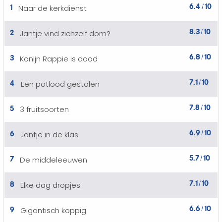
6.4
10
1
Naar de kerkdienst
/
8.3
10
2
Jantje vind zichzelf dom?
/
6.8
10
3
Konijn Rappie is dood
/
7.1
10
4
Een potlood gestolen
/
7.8
10
5
3 fruitsoorten
/
6.9
10
6
Jantje in de klas
/
5.7
10
7
De middeleeuwen
/
7.1
10
8
Elke dag dropjes
/
6.6
10
9
Gigantisch koppig
/