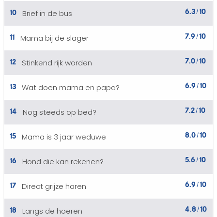
6.3
10
10
Brief in de bus
/
7.9
10
11
Mama bij de slager
/
7.0
10
12
Stinkend rijk worden
/
6.9
10
13
Wat doen mama en papa?
/
7.2
10
14
Nog steeds op bed?
/
8.0
10
15
Mama is 3 jaar weduwe
/
5.6
10
16
Hond die kan rekenen?
/
6.9
10
17
Direct grijze haren
/
4.8
10
18
Langs de hoeren
/