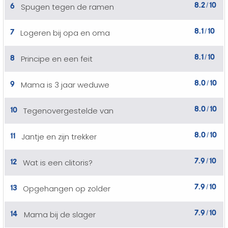
8.2
10
6
Spugen tegen de ramen
/
8.1
10
7
Logeren bij opa en oma
/
8.1
10
8
Principe en een feit
/
8.0
10
9
Mama is 3 jaar weduwe
/
8.0
10
10
Tegenovergestelde van
/
8.0
10
11
Jantje en zijn trekker
/
7.9
10
12
Wat is een clitoris?
/
7.9
10
13
Opgehangen op zolder
/
7.9
10
14
Mama bij de slager
/