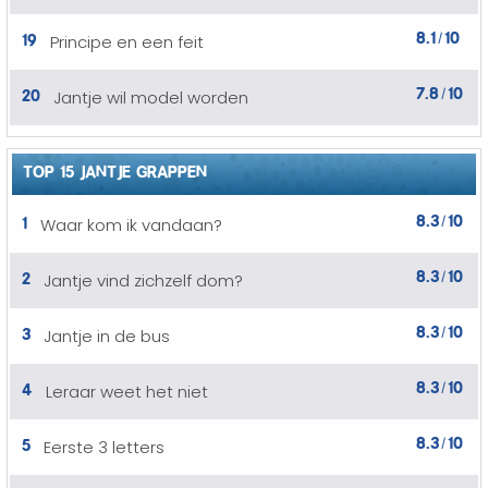
8.1
10
19
Principe en een feit
/
7.8
10
20
Jantje wil model worden
/
TOP 15 JANTJE GRAPPEN
8.3
10
1
Waar kom ik vandaan?
/
8.3
10
2
Jantje vind zichzelf dom?
/
8.3
10
3
Jantje in de bus
/
8.3
10
4
Leraar weet het niet
/
8.3
10
5
Eerste 3 letters
/