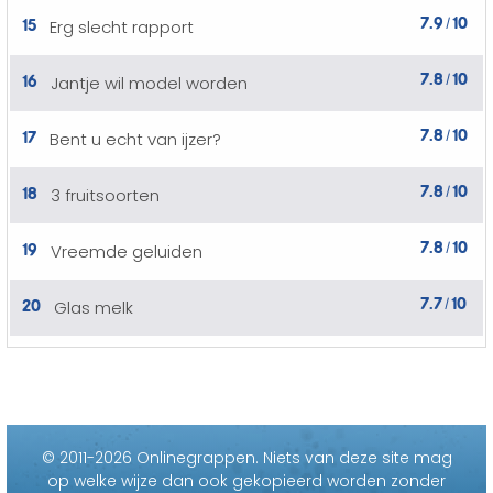
7.9
10
15
Erg slecht rapport
/
7.8
10
16
Jantje wil model worden
/
7.8
10
17
Bent u echt van ijzer?
/
7.8
10
18
3 fruitsoorten
/
7.8
10
19
Vreemde geluiden
/
7.7
10
20
Glas melk
/
© 2011-2026 Onlinegrappen.
Niets van deze site mag
op welke wijze dan ook gekopieerd worden zonder