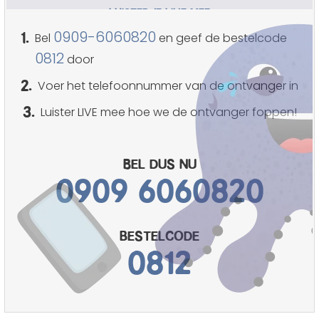
LUISTER JE LIVE MEE
1.
0909-6060820
Bel
en geef de bestelcode
0812
door
2.
Voer het telefoonnummer van de ontvanger in
3.
Luister LIVE mee hoe we de ontvanger foppen!
Bel dus nu
0909 6060820
bestelcode
0812