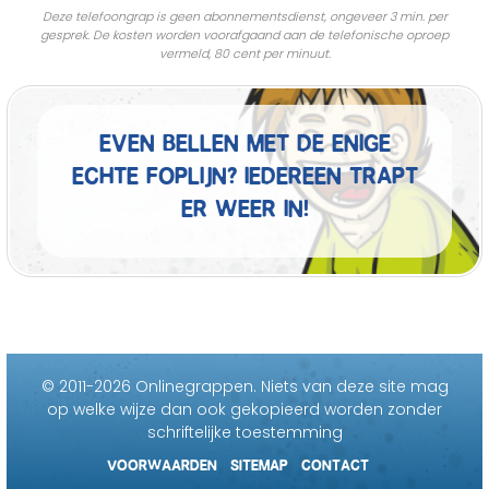
Deze telefoongrap is geen abonnementsdienst, ongeveer 3 min. per
gesprek. De kosten worden voorafgaand aan de telefonische oproep
vermeld, 80 cent per minuut.
Even bellen met de enige
echte foplijn? Iedereen trapt
er weer in!
© 2011-2026 Onlinegrappen.
Niets van deze site mag
op welke wijze dan ook gekopieerd worden zonder
schriftelijke toestemming
VOORWAARDEN
SITEMAP
CONTACT