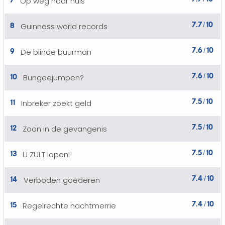
Op weg naar huis
7.7
10
8
Guinness world records
/
7.6
10
9
De blinde buurman
/
7.6
10
10
Bungeejumpen?
/
7.5
10
11
Inbreker zoekt geld
/
7.5
10
12
Zoon in de gevangenis
/
7.5
10
13
U ZULT lopen!
/
7.4
10
14
Verboden goederen
/
7.4
10
15
Regelrechte nachtmerrie
/