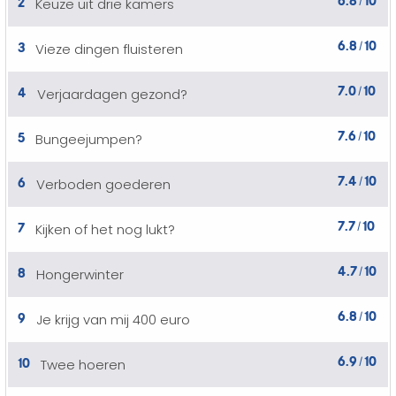
2
Keuze uit drie kamers
/
6.8
10
3
Vieze dingen fluisteren
/
7.0
10
4
Verjaardagen gezond?
/
7.6
10
5
Bungeejumpen?
/
7.4
10
6
Verboden goederen
/
7.7
10
7
Kijken of het nog lukt?
/
4.7
10
8
Hongerwinter
/
6.8
10
9
Je krijg van mij 400 euro
/
6.9
10
10
Twee hoeren
/