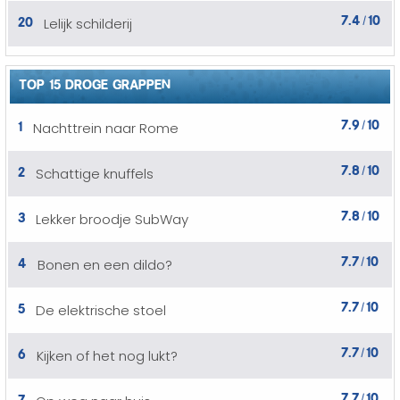
7.4
10
20
Lelijk schilderij
/
TOP 15 DROGE GRAPPEN
7.9
10
1
Nachttrein naar Rome
/
7.8
10
2
Schattige knuffels
/
7.8
10
3
Lekker broodje SubWay
/
7.7
10
4
Bonen en een dildo?
/
7.7
10
5
De elektrische stoel
/
7.7
10
6
Kijken of het nog lukt?
/
7.7
10
7
/