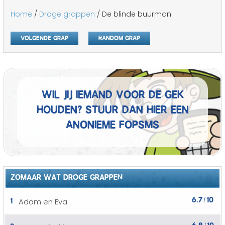
Home
/
Droge grappen
/ De blinde buurman
Volgende grap
Random grap
Wil jij iemand voor de gek
houden? Stuur dan hier een
anonieme fopSMS
ZOMAAR WAT DROGE GRAPPEN
6.7
10
1
Adam en Eva
/
6.8
10