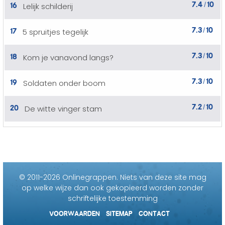
7.4
10
16
Lelijk schilderij
/
7.3
10
17
5 spruitjes tegelijk
/
7.3
10
18
Kom je vanavond langs?
/
7.3
10
19
Soldaten onder boom
/
7.2
10
20
De witte vinger stam
/
© 2011-2026 Onlinegrappen.
Niets van deze site mag
op welke wijze dan ook gekopieerd worden zonder
schriftelijke toestemming
VOORWAARDEN
SITEMAP
CONTACT