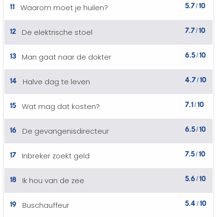
5.7
10
11
Waarom moet je huilen?
/
7.7
10
12
De elektrische stoel
/
6.5
10
13
Man gaat naar de dokter
/
4.7
10
14
Halve dag te leven
/
7.1
10
15
Wat mag dat kosten?
/
6.5
10
16
De gevangenisdirecteur
/
7.5
10
17
Inbreker zoekt geld
/
5.6
10
18
Ik hou van de zee
/
5.4
10
19
Buschauffeur
/