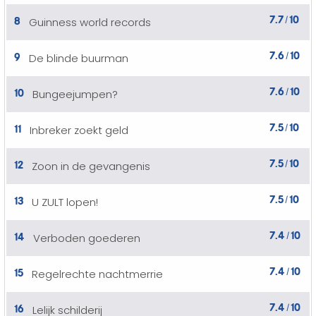
7.7
10
8
Guinness world records
/
7.6
10
9
De blinde buurman
/
7.6
10
10
Bungeejumpen?
/
7.5
10
11
Inbreker zoekt geld
/
7.5
10
12
Zoon in de gevangenis
/
7.5
10
13
U ZULT lopen!
/
7.4
10
14
Verboden goederen
/
7.4
10
15
Regelrechte nachtmerrie
/
7.4
10
16
Lelijk schilderij
/