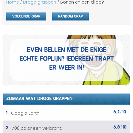
Home
/
Droge grappen
/ Bonen en een dildo?
Volgende grap
Random grap
Even bellen met de enige
echte foplijn? Iedereen trapt
er weer in!
ZOMAAR WAT DROGE GRAPPEN
6.2
10
1
Google Earth
/
6.8
10
2
700 calorieën verbrand
/