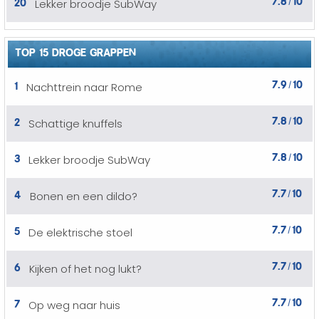
20
Lekker broodje SubWay
/
TOP 15 DROGE GRAPPEN
7.9
10
1
Nachttrein naar Rome
/
7.8
10
2
Schattige knuffels
/
7.8
10
3
Lekker broodje SubWay
/
7.7
10
4
Bonen en een dildo?
/
7.7
10
5
De elektrische stoel
/
7.7
10
6
Kijken of het nog lukt?
/
7.7
10
7
Op weg naar huis
/