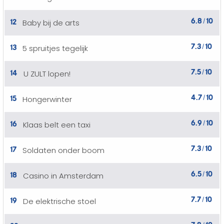
6.8
10
12
Baby bij de arts
/
7.3
10
13
5 spruitjes tegelijk
/
7.5
10
14
U ZULT lopen!
/
4.7
10
15
Hongerwinter
/
6.9
10
16
Klaas belt een taxi
/
7.3
10
17
Soldaten onder boom
/
6.5
10
18
Casino in Amsterdam
/
7.7
10
19
De elektrische stoel
/
7.8
10