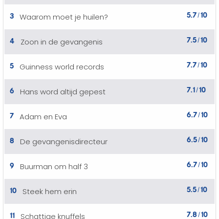
5.7
10
3
Waarom moet je huilen?
/
7.5
10
4
Zoon in de gevangenis
/
7.7
10
5
Guinness world records
/
7.1
10
6
Hans word altijd gepest
/
6.7
10
7
Adam en Eva
/
6.5
10
8
De gevangenisdirecteur
/
6.7
10
9
Buurman om half 3
/
5.5
10
10
Steek hem erin
/
7.8
10
11
Schattige knuffels
/