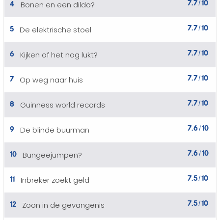
7.7
10
4
Bonen en een dildo?
/
7.7
10
5
De elektrische stoel
/
7.7
10
6
Kijken of het nog lukt?
/
7.7
10
7
Op weg naar huis
/
7.7
10
8
Guinness world records
/
7.6
10
9
De blinde buurman
/
7.6
10
10
Bungeejumpen?
/
7.5
10
11
Inbreker zoekt geld
/
7.5
10
12
Zoon in de gevangenis
/