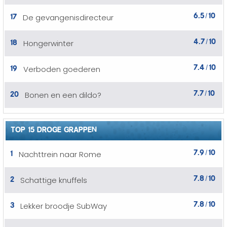
6.5
10
17
De gevangenisdirecteur
/
4.7
10
18
Hongerwinter
/
7.4
10
19
Verboden goederen
/
7.7
10
20
Bonen en een dildo?
/
TOP 15 DROGE GRAPPEN
7.9
10
1
Nachttrein naar Rome
/
7.8
10
2
Schattige knuffels
/
7.8
10
3
Lekker broodje SubWay
/