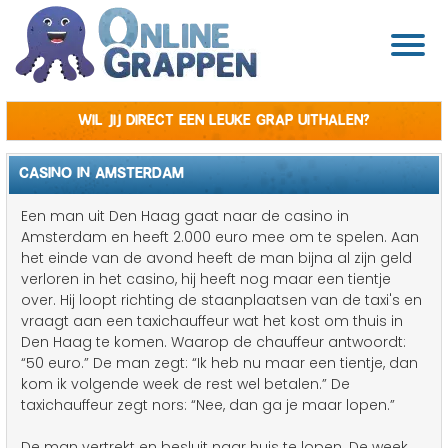
Wil jij direct een leuke grap uithalen?
CASINO IN AMSTERDAM
Een man uit Den Haag gaat naar de casino in
Amsterdam en heeft 2.000 euro mee om te spelen. Aan
het einde van de avond heeft de man bijna al zijn geld
verloren in het casino, hij heeft nog maar een tientje
over. Hij loopt richting de staanplaatsen van de taxi's en
vraagt aan een taxichauffeur wat het kost om thuis in
Den Haag te komen. Waarop de chauffeur antwoordt:
“50 euro.” De man zegt: “Ik heb nu maar een tientje, dan
kom ik volgende week de rest wel betalen.” De
taxichauffeur zegt nors: “Nee, dan ga je maar lopen.”
De man vertrekt en besluit naar huis te lopen. De week