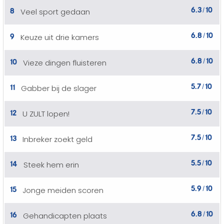
6.3
10
8
Veel sport gedaan
/
6.8
10
9
Keuze uit drie kamers
/
6.8
10
10
Vieze dingen fluisteren
/
5.7
10
11
Gabber bij de slager
/
7.5
10
12
U ZULT lopen!
/
7.5
10
13
Inbreker zoekt geld
/
5.5
10
14
Steek hem erin
/
5.9
10
15
Jonge meiden scoren
/
6.8
10
16
Gehandicapten plaats
/