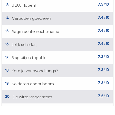
7.5
10
13
U ZULT lopen!
/
7.4
10
14
Verboden goederen
/
7.4
10
15
Regelrechte nachtmerrie
/
7.4
10
16
Lelijk schilderij
/
7.3
10
17
5 spruitjes tegelijk
/
7.3
10
18
Kom je vanavond langs?
/
7.3
10
19
Soldaten onder boom
/
7.2
10
20
De witte vinger stam
/