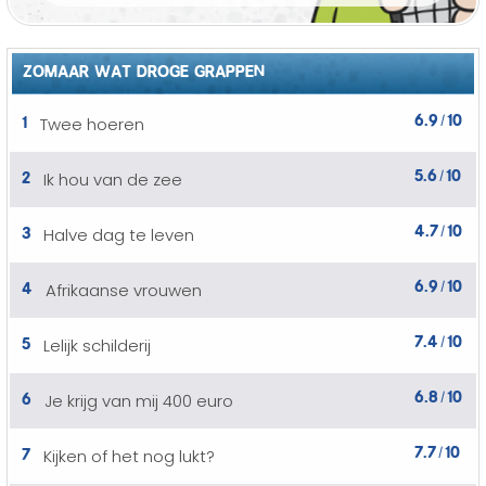
ZOMAAR WAT DROGE GRAPPEN
6.9
10
1
Twee hoeren
/
5.6
10
2
Ik hou van de zee
/
4.7
10
3
Halve dag te leven
/
6.9
10
4
Afrikaanse vrouwen
/
7.4
10
5
Lelijk schilderij
/
6.8
10
6
Je krijg van mij 400 euro
/
7.7
10
7
Kijken of het nog lukt?
/