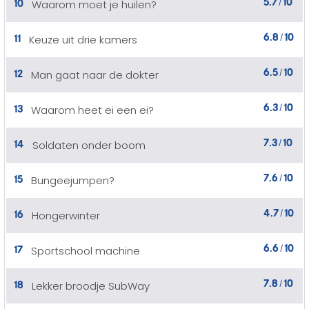
5.7
10
10
Waarom moet je huilen?
/
6.8
10
11
Keuze uit drie kamers
/
6.5
10
12
Man gaat naar de dokter
/
6.3
10
13
Waarom heet ei een ei?
/
7.3
10
14
Soldaten onder boom
/
7.6
10
15
Bungeejumpen?
/
4.7
10
16
Hongerwinter
/
6.6
10
17
Sportschool machine
/
7.8
10
18
Lekker broodje SubWay
/