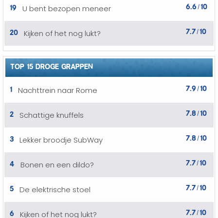
6.6
10
19
U bent bezopen meneer
/
7.7
10
20
Kijken of het nog lukt?
/
TOP 15 DROGE GRAPPEN
7.9
10
1
Nachttrein naar Rome
/
7.8
10
2
Schattige knuffels
/
7.8
10
3
Lekker broodje SubWay
/
7.7
10
4
Bonen en een dildo?
/
7.7
10
5
De elektrische stoel
/
7.7
10
6
Kijken of het nog lukt?
/