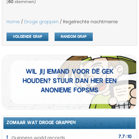
(
60
stemmen)
Home
/
Droge grappen
/ Regelrechte nachtmerrie
Volgende grap
Random grap
Wil jij iemand voor de gek
houden? Stuur dan hier een
anonieme fopSMS
ZOMAAR WAT DROGE GRAPPEN
7.7
10
1
Guinness world records
/