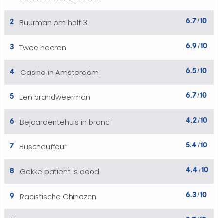
6.7
10
2
Buurman om half 3
/
6.9
10
3
Twee hoeren
/
6.5
10
4
Casino in Amsterdam
/
6.7
10
5
Een brandweerman
/
4.2
10
6
Bejaardentehuis in brand
/
5.4
10
7
Buschauffeur
/
4.4
10
8
Gekke patient is dood
/
6.3
10
9
Racistische Chinezen
/