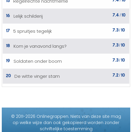
Regelrechte nachtmerrie
/
7.4
10
16
Lelijk schilderij
/
7.3
10
17
5 spruitjes tegelijk
/
7.3
10
18
Kom je vanavond langs?
/
7.3
10
19
Soldaten onder boom
/
7.2
10
20
De witte vinger stam
/
© 2011-2026 Onlinegrappen.
Niets van deze site mag
op welke wijze dan ook gekopieerd worden zonder
schriftelijke toestemming