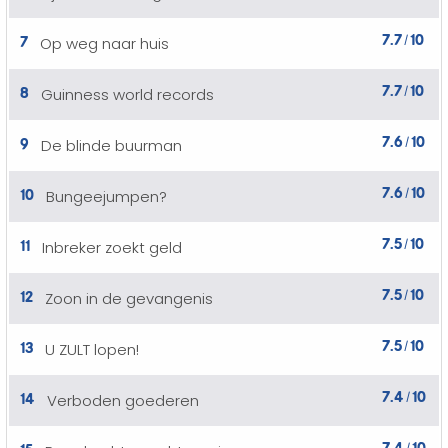
7.7
10
7
Op weg naar huis
/
7.7
10
8
Guinness world records
/
7.6
10
9
De blinde buurman
/
7.6
10
10
Bungeejumpen?
/
7.5
10
11
Inbreker zoekt geld
/
7.5
10
12
Zoon in de gevangenis
/
7.5
10
13
U ZULT lopen!
/
7.4
10
14
Verboden goederen
/
7.4
10
15