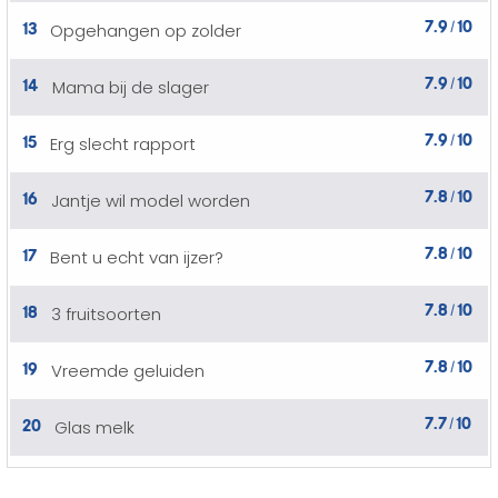
7.9
10
13
Opgehangen op zolder
/
7.9
10
14
Mama bij de slager
/
7.9
10
15
Erg slecht rapport
/
7.8
10
16
Jantje wil model worden
/
7.8
10
17
Bent u echt van ijzer?
/
7.8
10
18
3 fruitsoorten
/
7.8
10
19
Vreemde geluiden
/
7.7
10
20
Glas melk
/