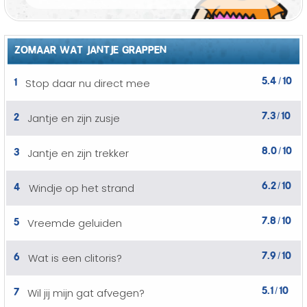
ZOMAAR WAT JANTJE GRAPPEN
5.4
10
1
Stop daar nu direct mee
/
7.3
10
2
Jantje en zijn zusje
/
8.0
10
3
Jantje en zijn trekker
/
6.2
10
4
Windje op het strand
/
7.8
10
5
Vreemde geluiden
/
7.9
10
6
Wat is een clitoris?
/
5.1
10
7
Wil jij mijn gat afvegen?
/