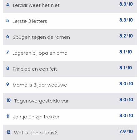
8.3
10
4
Leraar weet het niet
/
8.3
10
5
Eerste 3 letters
/
8.2
10
6
Spugen tegen de ramen
/
8.1
10
7
Logeren bij opa en oma
/
8.1
10
8
Principe en een feit
/
8.0
10
9
Mama is 3 jaar weduwe
/
8.0
10
10
Tegenovergestelde van
/
8.0
10
11
Jantje en zijn trekker
/
7.9
10
12
Wat is een clitoris?
/