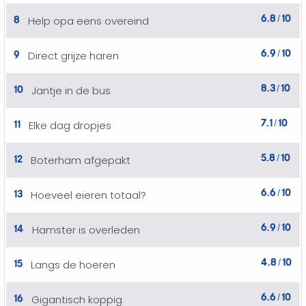
6.8
10
8
Help opa eens overeind
/
6.9
10
9
Direct grijze haren
/
8.3
10
10
Jantje in de bus
/
7.1
10
11
Elke dag dropjes
/
5.8
10
12
Boterham afgepakt
/
6.6
10
13
Hoeveel eieren totaal?
/
6.9
10
14
Hamster is overleden
/
4.8
10
15
Langs de hoeren
/
6.6
10
16
Gigantisch koppig
/