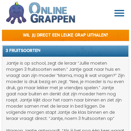
Wil jij direct een leuke grap uithalen?
3 FRUITSOORTEN
Jantje is op school, zegt de leraar “Jullie moeten
morgen 3 fruitsoorten weten.” Jantje gaat naar huis en
vraagt aan zijn moeder “Mama, mag ik wat vragen?” Zijn
moeder is druk bezig en zegt: “Nee, je moeder is nu even
druk, ga maar lekker met je vriendjes spelen.” Jantje
gaat naar buiten en denkt dat zijn moeder hem nog
roept. Jantje kijkt door het raam naar binnen en ziet zijn
moeder samen met de leraar in bed liggen. De
volgende morgen stapt Jantje de klas binnen en de
leraar vraagt direct: “Jantje, noem 3 fruitsoorten op”
Waarop Jantje antwoordt: “Als jij het nog één keer waagt