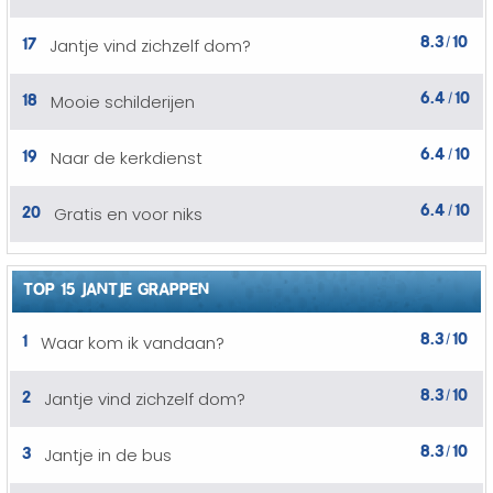
8.3
10
17
Jantje vind zichzelf dom?
/
6.4
10
18
Mooie schilderijen
/
6.4
10
19
Naar de kerkdienst
/
6.4
10
20
Gratis en voor niks
/
TOP 15 JANTJE GRAPPEN
8.3
10
1
Waar kom ik vandaan?
/
8.3
10
2
Jantje vind zichzelf dom?
/
8.3
10
3
Jantje in de bus
/