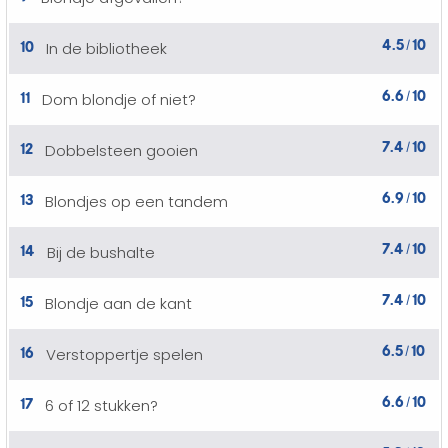
4.5
10
10
In de bibliotheek
/
6.6
10
11
Dom blondje of niet?
/
7.4
10
12
Dobbelsteen gooien
/
6.9
10
13
Blondjes op een tandem
/
7.4
10
14
Bij de bushalte
/
7.4
10
15
Blondje aan de kant
/
6.5
10
16
Verstoppertje spelen
/
6.6
10
17
6 of 12 stukken?
/