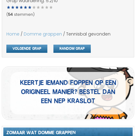
Grap waardering:
5.2
/10
(
54
stemmen)
Home
/
Domme grappen
/ Tennisbal gevonden
Volgende grap
Random grap
Keertje iemand foppen op een
origineel manier? Bestel dan
een nep kraslot
ZOMAAR WAT DOMME GRAPPEN