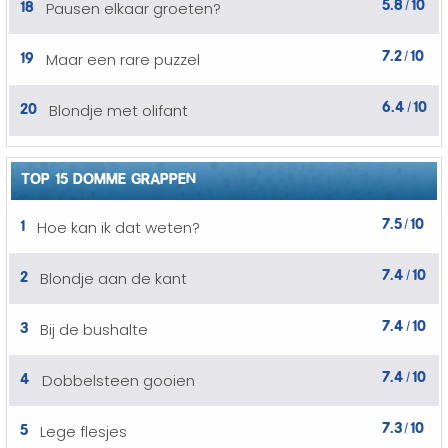
5.8
10
18
Pausen elkaar groeten?
/
7.2
10
19
Maar een rare puzzel
/
6.4
10
20
Blondje met olifant
/
TOP 15 DOMME GRAPPEN
7.5
10
1
Hoe kan ik dat weten?
/
7.4
10
2
Blondje aan de kant
/
7.4
10
3
Bij de bushalte
/
7.4
10
4
Dobbelsteen gooien
/
7.3
10
5
Lege flesjes
/