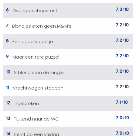
7.3
10
6
Zwangerschapstest
/
7.2
10
7
Blondjes eten geen M&M’s
/
7.2
10
8
Een dood vogeltje
/
7.2
10
9
Maar een rare puzzel
/
7.2
10
10
3 blondjes in de jungle
/
7.2
10
11
Vrachtwagen stoppen
/
7.1
10
12
Ingebroken
/
7.0
10
13
Fluitend naar de WC
/
7.0
10
14
Kerst op een vrijdag
/