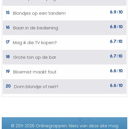
6.9
10
15
Blondjes op een tandem
/
6.8
10
16
Baan in de bediening
/
6.7
10
17
Mag ik die TV kopen?
/
6.7
10
18
Grote ton op de bar
/
6.6
10
19
Bloemist maakt fout
/
6.6
10
20
Dom blondje of niet?
/
© 2011-2026 Onlinegrappen.
Niets van deze site mag