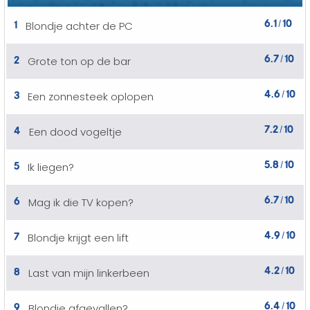
6.1
10
1
Blondje achter de PC
/
6.7
10
2
Grote ton op de bar
/
4.6
10
3
Een zonnesteek oplopen
/
7.2
10
4
Een dood vogeltje
/
5.8
10
5
Ik liegen?
/
6.7
10
6
Mag ik die TV kopen?
/
4.9
10
7
Blondje krijgt een lift
/
4.2
10
8
Last van mijn linkerbeen
/
6.4
10
9
Blondje afgevallen?
/