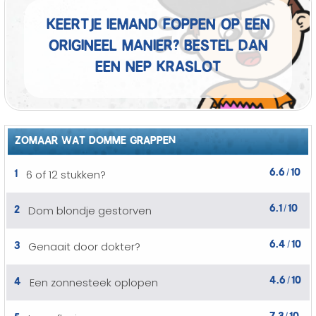
Keertje iemand foppen op een
origineel manier? Bestel dan
een nep kraslot
ZOMAAR WAT DOMME GRAPPEN
6.6
10
1
6 of 12 stukken?
/
6.1
10
2
Dom blondje gestorven
/
6.4
10
3
Genaait door dokter?
/
4.6
10
4
Een zonnesteek oplopen
/
7.3
10
5