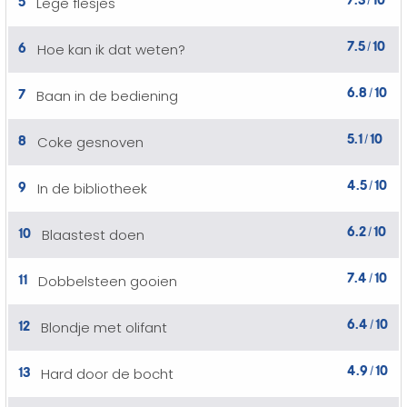
Lege flesjes
/
7.5
10
6
Hoe kan ik dat weten?
/
6.8
10
7
Baan in de bediening
/
5.1
10
8
Coke gesnoven
/
4.5
10
9
In de bibliotheek
/
6.2
10
10
Blaastest doen
/
7.4
10
11
Dobbelsteen gooien
/
6.4
10
12
Blondje met olifant
/
4.9
10
13
Hard door de bocht
/