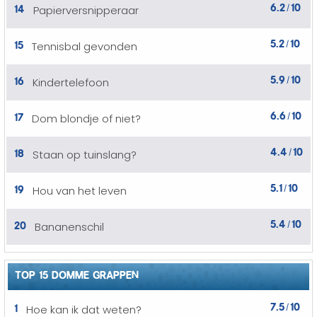
6.2
10
14
Papierversnipperaar
/
5.2
10
15
Tennisbal gevonden
/
5.9
10
16
Kindertelefoon
/
6.6
10
17
Dom blondje of niet?
/
4.4
10
18
Staan op tuinslang?
/
5.1
10
19
Hou van het leven
/
5.4
10
20
Bananenschil
/
TOP 15 DOMME GRAPPEN
7.5
10
1
Hoe kan ik dat weten?
/