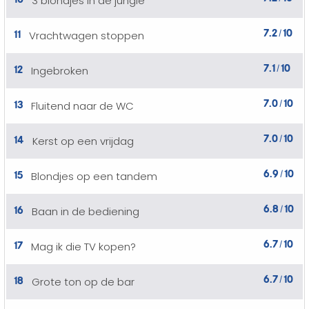
3 blondjes in de jungle
7.2
10
11
Vrachtwagen stoppen
/
7.1
10
12
Ingebroken
/
7.0
10
13
Fluitend naar de WC
/
7.0
10
14
Kerst op een vrijdag
/
6.9
10
15
Blondjes op een tandem
/
6.8
10
16
Baan in de bediening
/
6.7
10
17
Mag ik die TV kopen?
/
6.7
10
18
Grote ton op de bar
/