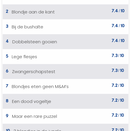
7.4
10
2
Blondje aan de kant
/
7.4
10
3
Bij de bushalte
/
7.4
10
4
Dobbelsteen gooien
/
7.3
10
5
Lege flesjes
/
7.3
10
6
Zwangerschapstest
/
7.2
10
7
Blondjes eten geen M&M’s
/
7.2
10
8
Een dood vogeltje
/
7.2
10
9
Maar een rare puzzel
/
7.2
10
10
/