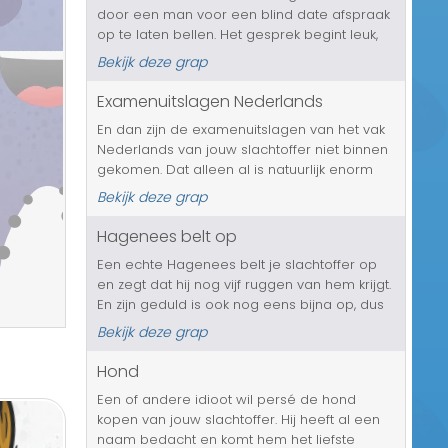
door een man voor een blind date afspraak
Transport/Verkeer
op te laten bellen. Het gesprek begint leuk,
maar al snel merkt ze dat het om een echte
Kerst/Sinterklaas
Bekijk deze grap
ouderwetse nerd gaat. Zal ze lief blijven en
toch met hem uit gaan of wi...
Examenuitslagen Nederlands
Diversen/Andere
En dan zijn de examenuitslagen van het vak
Nederlands van jouw slachtoffer niet binnen
gekomen. Dat alleen al is natuurlijk enorm
balen. Maar als het slachtoffer die jij laat
Bekijk deze grap
bellen denkt dat er verder niets aan de hand
is, dan heeft hij of...
Hagenees belt op
Een echte Hagenees belt je slachtoffer op
en zegt dat hij nog vijf ruggen van hem krijgt.
En zijn geduld is ook nog eens bijna op, dus
het wordt tijd op de boel op te gaan
Bekijk deze grap
hoesten....
Hond
Een of andere idioot wil persé de hond
kopen van jouw slachtoffer. Hij heeft al een
naam bedacht en komt hem het liefste