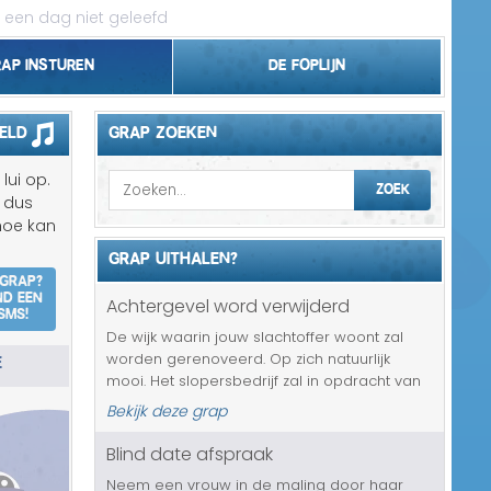
 een dag niet geleefd
rap insturen
De foplijn
Bel grappen
eld
GRAP ZOEKEN
Topgrappen
lui op.
ZOEK
n dus
Handhaving
hoe kan
GRAP UITHALEN?
18+ en Relatie
 grap?
nd een
Achtergevel word verwijderd
SMS!
Zakelijk/Studie
De wijk waarin jouw slachtoffer woont zal
E
worden gerenoveerd. Op zich natuurlijk
Geld/Belasting
mooi. Het slopersbedrijf zal in opdracht van
de gemeente alle achtergevels gaan
Bekijk deze grap
Buurt/Gemeente
verwijderen. Minder leuk nieuws, helemaal
omdat het met de komst van slecht wee...
Blind date afspraak
Pakket/Bestelling
Neem een vrouw in de maling door haar