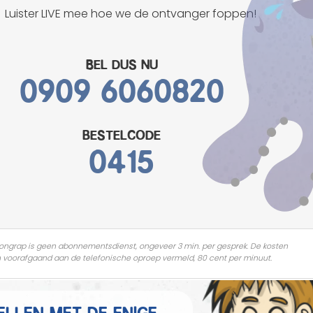
Mannen grappen
Luister LIVE mee hoe we de ontvanger foppen!
Sex grappen
Bel dus nu
0909 6060820
Slechte grappen
Turken grappen
bestelcode
Vrouwen grappen
0415
ongrap is geen abonnementsdienst, ongeveer 3 min. per gesprek. De kosten
 voorafgaand aan de telefonische oproep vermeld, 80 cent per minuut.
ellen met de enige