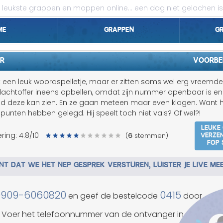
leukste grappen en moppen online...
een dag niet gelachen is
me
Grappen
G
1 april grappen
R
Voorbe
Belgen grappen
k een leuk woordspelletje, maar er zitten soms wel erg vreemde 
lachtoffer ineens opbellen, omdat zijn nummer openbaar is e
Dieren grappen
ud deze kan zien. En ze gaan meteen maar even klagen. Want 
 punten hebben gelegd. Hij speelt toch niet vals? Of wel?!
Domme grappen
Leuke
Verze
ring:
4.8
/10
(
6
stemmen)
fop 
Droge grappen
T DAT WE HET NEP GESPREK VERSTUREN, LUISTER JE LIVE ME
Flauwe grappen
Grove grappen
0909-6060820
0415
en geef de bestelcode
door
Jantje grappen
Voer het telefoonnummer van de ontvanger in