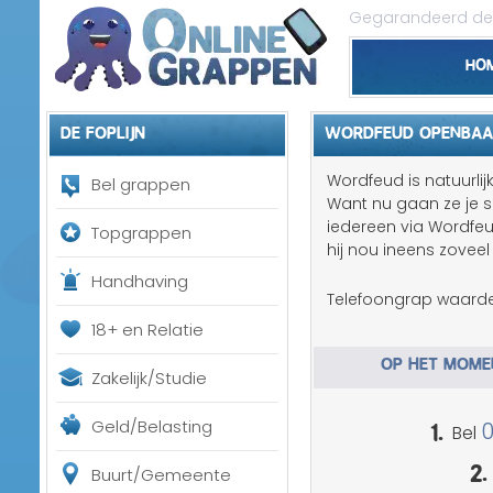
Gegarandeerd de 
Ho
De foplijn
WORDFEUD OPENBAA
Wordfeud is natuurlij
Bel grappen
Want nu gaan ze je s
iedereen via Wordfe
Topgrappen
hij nou ineens zoveel
Handhaving
Telefoongrap waarde
18+ en Relatie
OP HET MOMEN
Zakelijk/Studie
1.
Geld/Belasting
Bel
2.
Buurt/Gemeente