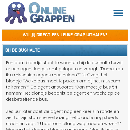
Wil jij direct een leuke grap uithalen?
BIJ DE BUSHALTE
Een dom blondje staat te wachten bij de bushalte terwijl
er een agent langs komt gelopen en vraagt: “Dame, kan
ik u misschien ergens mee helpen?” “Ja” zegt het
blondje “Welke bus moet ik pakken om bij het museum
te komen?” De agent antwoordt: “Dan moet je bus 54
nemen” Het blondje bedankt de agent en wacht op de
desbetreffende bus.
Zes uur later doet de agent nog een keer zijn ronde en
ziet tot zijn stomme verbazing het blondje nog steeds
staan en zegt: “U had toch allang weg moeten wezen?”
Waarop het domme blondje antwoordt “Nou, ik heb er