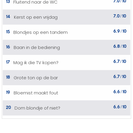
7.0
10
13
Fluitend naar de WC
/
7.0
10
14
Kerst op een vrijdag
/
6.9
10
15
Blondjes op een tandem
/
6.8
10
16
Baan in de bediening
/
6.7
10
17
Mag ik die TV kopen?
/
6.7
10
18
Grote ton op de bar
/
6.6
10
19
Bloemist maakt fout
/
6.6
10
20
Dom blondje of niet?
/