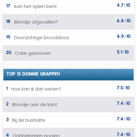
4.7
10
17
Aan het rijden bent
/
6.4
10
18
Blondje afgevallen?
/
4.9
10
19
Doorzichtige brooddoos
/
5.1
10
20
Coke gesnoven
/
TOP 15 DOMME GRAPPEN
7.5
10
1
Hoe kan ik dat weten?
/
7.4
10
2
Blondje aan de kant
/
7.4
10
3
Bij de bushalte
/
7.4
10
4
Dobbelsteen gooien
/