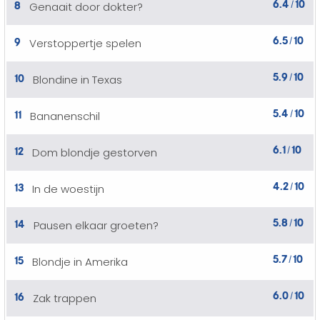
6.4
10
8
Genaait door dokter?
/
6.5
10
9
Verstoppertje spelen
/
5.9
10
10
Blondine in Texas
/
5.4
10
11
Bananenschil
/
6.1
10
12
Dom blondje gestorven
/
4.2
10
13
In de woestijn
/
5.8
10
14
Pausen elkaar groeten?
/
5.7
10
15
Blondje in Amerika
/
6.0
10
16
Zak trappen
/