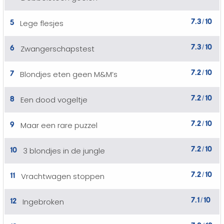
7.3
10
5
Lege flesjes
/
7.3
10
6
Zwangerschapstest
/
7.2
10
7
Blondjes eten geen M&M’s
/
7.2
10
8
Een dood vogeltje
/
7.2
10
9
Maar een rare puzzel
/
7.2
10
10
3 blondjes in de jungle
/
7.2
10
11
Vrachtwagen stoppen
/
7.1
10
12
Ingebroken
/