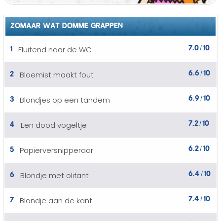
ZOMAAR WAT DOMME GRAPPEN
7.0
10
1
Fluitend naar de WC
/
6.6
10
2
Bloemist maakt fout
/
6.9
10
3
Blondjes op een tandem
/
7.2
10
4
Een dood vogeltje
/
6.2
10
5
Papierversnipperaar
/
6.4
10
6
Blondje met olifant
/
7.4
10
7
Blondje aan de kant
/