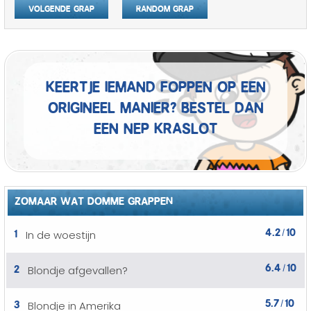
Volgende grap
Random grap
Keertje iemand foppen op een
origineel manier? Bestel dan
een nep kraslot
ZOMAAR WAT DOMME GRAPPEN
4.2
10
1
In de woestijn
/
6.4
10
2
Blondje afgevallen?
/
5.7
10
3
Blondje in Amerika
/