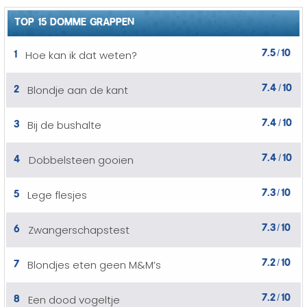
TOP 15 DOMME GRAPPEN
7.5
10
1
Hoe kan ik dat weten?
/
7.4
10
2
Blondje aan de kant
/
7.4
10
3
Bij de bushalte
/
7.4
10
4
Dobbelsteen gooien
/
7.3
10
5
Lege flesjes
/
7.3
10
6
Zwangerschapstest
/
7.2
10
7
Blondjes eten geen M&M’s
/
7.2
10
8
Een dood vogeltje
/