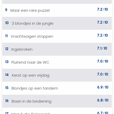
7.2
10
9
Maar een rare puzzel
/
7.2
10
10
3 blondjes in de jungle
/
7.2
10
11
Vrachtwagen stoppen
/
7.1
10
12
Ingebroken
/
7.0
10
13
Fluitend naar de WC
/
7.0
10
14
Kerst op een vrijdag
/
6.9
10
15
Blondjes op een tandem
/
6.8
10
16
Baan in de bediening
/
6.7
10
17
/