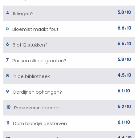
5.8
10
4
Ik liegen?
/
6.6
10
5
Bloemist maakt fout
/
6.6
10
6
6 of 12 stukken?
/
5.8
10
7
Pausen elkaar groeten?
/
4.5
10
8
In de bibliotheek
/
6.1
10
9
Gordijnen ophangen?
/
6.2
10
10
Papierversnipperaar
/
6.1
10
11
Dom blondje gestorven
/
4.6
10
12