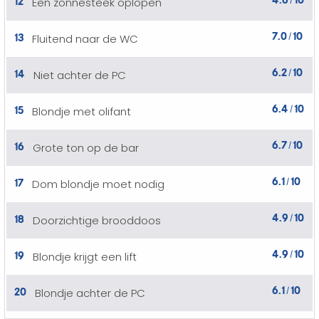
Een zonnesteek oplopen
/
7.0
10
13
Fluitend naar de WC
/
6.2
10
14
Niet achter de PC
/
6.4
10
15
Blondje met olifant
/
6.7
10
16
Grote ton op de bar
/
6.1
10
17
Dom blondje moet nodig
/
4.9
10
18
Doorzichtige brooddoos
/
4.9
10
19
Blondje krijgt een lift
/
6.1
10
20
Blondje achter de PC
/