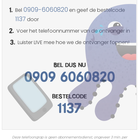
1.
0909-6060820
Bel
en geef de bestelcode
1137
door
2.
Voer het telefoonnummer van de ontvanger in
3.
Luister LIVE mee hoe we de ontvanger foppen!
Bel dus nu
0909 6060820
bestelcode
1137
Deze telefoongrap is geen abonnementsdienst, ongeveer 3 min. per