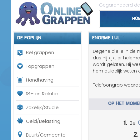
Gegarandeerd de 
Ho
De foplijn
ENORME LUL
Degene die je in de m
Bel grappen
dus hij kijkt er hel
wordt gelaten. Hij we
Topgrappen
hem duidelijk weten d
Handhaving
Telefoongrap waarde
18+ en Relatie
OP HET MOMEN
Zakelijk/Studie
1.
Geld/Belasting
Bel
2.
Buurt/Gemeente