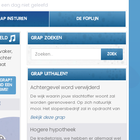
 een dag niet geleefd
rap insturen
De foplijn
Bel grappen
eld
GRAP ZOEKEN
Topgrappen
vaker,
ZOEK
achter
Handhaving
aat
GRAP UITHALEN?
18+ en Relatie
 grap?
nd een
Achtergevel word verwijderd
SMS!
Zakelijk/Studie
De wijk waarin jouw slachtoffer woont zal
E
worden gerenoveerd. Op zich natuurlijk
Geld/Belasting
mooi. Het slopersbedrijf zal in opdracht van
de gemeente alle achtergevels gaan
Bekijk deze grap
Buurt/Gemeente
verwijderen. Minder leuk nieuws, helemaal
omdat het met de komst van slecht wee...
Hogere hypotheek
Pakket/Bestelling
De kredietcrisis, we hebben er allemaal wel