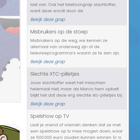
last van. Ook het telefoongrap slachtoffer,
Transport/Verkeer
want deze wordt door de
hypotheekverstrekker gebeld, die vertellen
Kerst/Sinterklaas
Bekijk deze grap
dat de hypotheek wordt aangepast. Hij
voldoet niet meer aan de maatstaven van
Misbruikers op de stoep
Diversen/Andere
deze ti...
Misbruikers op de weg, we kennen ze
allemaal van onderweg zijn of de
televisieprogramma’s waarin ze te zien zijn.
Maar stoepmisbruikers? Nog nooit van
Bekijk deze grap
gehoord. Maar jouw slachtoffer straks wel.
Die krijgt telefoon van de politie met de me...
Slechte XTC-pilletjes
Jouw slachtoffer weet het misschien
helemaal niet, maar als Marco hem opbelt
blijkt het dat deze erg slechte xtc-pilletjes bij
hem heeft gekocht en Marco wil nu zijn geld
Bekijk deze grap
terug, Hij gaat al snel over naar schelden en
het wordt allemaal erge...
Spelshow op TV
Laat je vriend of vriendin denken dat ze met
een spelshow op tv mee mogen doen, waar
ze 500.000 euro zouden kunnen winnen. Er is