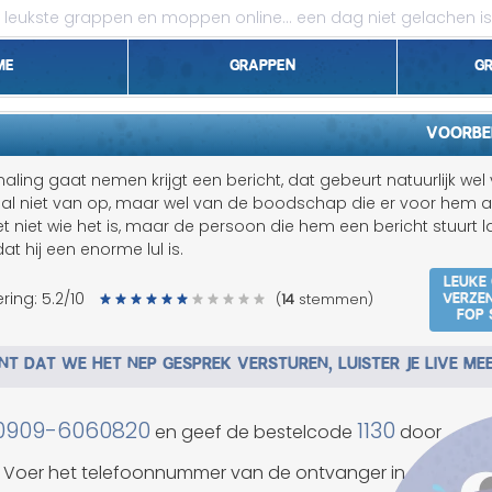
leukste grappen en moppen online...
een dag niet gelachen is
me
Grappen
G
1 april grappen
Voorbe
Belgen grappen
aling gaat nemen krijgt een bericht, dat gebeurt natuurlijk wel 
emaal niet van op, maar wel van de boodschap die er voor hem 
Dieren grappen
et niet wie het is, maar de persoon die hem een bericht stuurt l
at hij een enorme lul is.
Domme grappen
Leuke
Verze
ring:
5.2
/10
(
14
stemmen)
fop 
Droge grappen
T DAT WE HET NEP GESPREK VERSTUREN, LUISTER JE LIVE ME
Flauwe grappen
Grove grappen
0909-6060820
1130
en geef de bestelcode
door
Jantje grappen
Voer het telefoonnummer van de ontvanger in