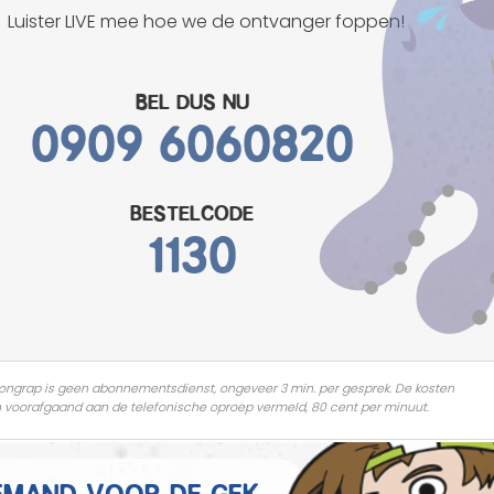
Mannen grappen
Luister LIVE mee hoe we de ontvanger foppen!
Sex grappen
Bel dus nu
0909 6060820
Slechte grappen
Turken grappen
bestelcode
Vrouwen grappen
1130
ongrap is geen abonnementsdienst, ongeveer 3 min. per gesprek. De kosten
 voorafgaand aan de telefonische oproep vermeld, 80 cent per minuut.
 iemand voor de gek