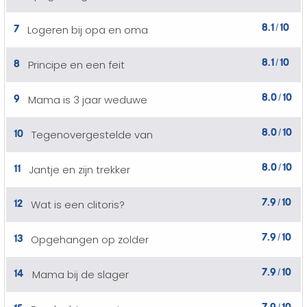
8.1
10
7
Logeren bij opa en oma
/
8.1
10
8
Principe en een feit
/
8.0
10
9
Mama is 3 jaar weduwe
/
8.0
10
10
Tegenovergestelde van
/
8.0
10
11
Jantje en zijn trekker
/
7.9
10
12
Wat is een clitoris?
/
7.9
10
13
Opgehangen op zolder
/
7.9
10
14
Mama bij de slager
/
7.9
10
15