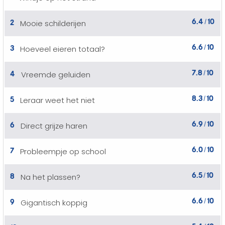
6.4
10
2
Mooie schilderijen
/
6.6
10
3
Hoeveel eieren totaal?
/
7.8
10
4
Vreemde geluiden
/
8.3
10
5
Leraar weet het niet
/
6.9
10
6
Direct grijze haren
/
6.0
10
7
Probleempje op school
/
6.5
10
8
Na het plassen?
/
6.6
10
9
Gigantisch koppig
/