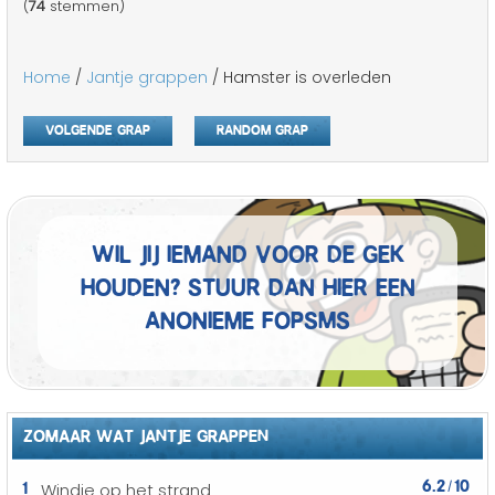
(
74
stemmen)
Home
/
Jantje grappen
/ Hamster is overleden
Volgende grap
Random grap
Wil jij iemand voor de gek
houden? Stuur dan hier een
anonieme fopSMS
ZOMAAR WAT JANTJE GRAPPEN
6.2
10
1
Windje op het strand
/