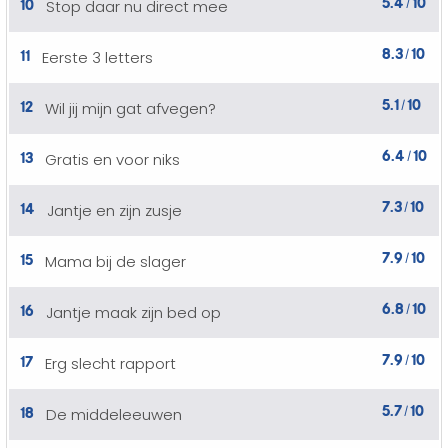
5.4
10
10
Stop daar nu direct mee
/
8.3
10
11
Eerste 3 letters
/
5.1
10
12
Wil jij mijn gat afvegen?
/
6.4
10
13
Gratis en voor niks
/
7.3
10
14
Jantje en zijn zusje
/
7.9
10
15
Mama bij de slager
/
6.8
10
16
Jantje maak zijn bed op
/
7.9
10
17
Erg slecht rapport
/
5.7
10
18
De middeleeuwen
/