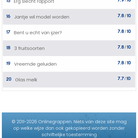
Erg slecht rapport
/
7.8
10
16
Jantje wil model worden
/
7.8
10
17
Bent u echt van ijzer?
/
7.8
10
18
3 fruitsoorten
/
7.8
10
19
Vreemde geluiden
/
7.7
10
20
Glas melk
/
© 2011-2026 Onlinegrappen.
Niets van deze site mag
op welke wijze dan ook gekopieerd worden zonder
schriftelijke toestemming