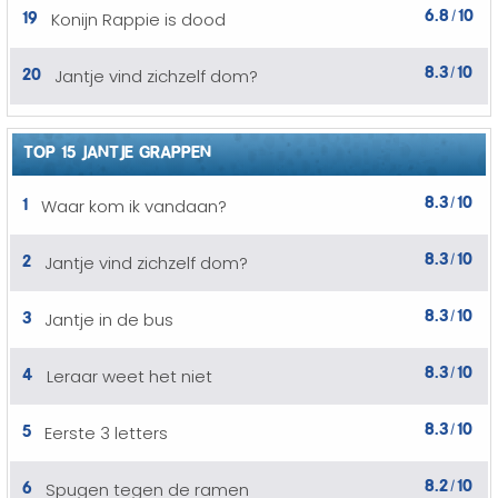
6.8
10
19
Konijn Rappie is dood
/
8.3
10
20
Jantje vind zichzelf dom?
/
TOP 15 JANTJE GRAPPEN
8.3
10
1
Waar kom ik vandaan?
/
8.3
10
2
Jantje vind zichzelf dom?
/
8.3
10
3
Jantje in de bus
/
8.3
10
4
Leraar weet het niet
/
8.3
10
5
Eerste 3 letters
/
8.2
10
6
Spugen tegen de ramen
/