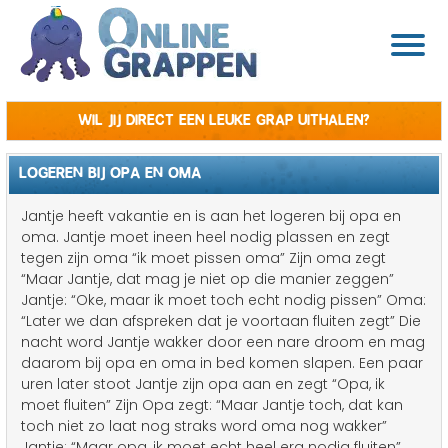
Wil jij direct een leuke grap uithalen?
LOGEREN BIJ OPA EN OMA
Jantje heeft vakantie en is aan het logeren bij opa en
oma. Jantje moet ineen heel nodig plassen en zegt
tegen zijn oma “ik moet pissen oma” Zijn oma zegt
“Maar Jantje, dat mag je niet op die manier zeggen”
Jantje: “Oke, maar ik moet toch echt nodig pissen” Oma:
“Later we dan afspreken dat je voortaan fluiten zegt” Die
nacht word Jantje wakker door een nare droom en mag
daarom bij opa en oma in bed komen slapen. Een paar
uren later stoot Jantje zijn opa aan en zegt “Opa, ik
moet fluiten” Zijn Opa zegt: “Maar Jantje toch, dat kan
toch niet zo laat nog straks word oma nog wakker”
Jantje: “Maar opa, ik moet echt heel erg nodig fluiten”