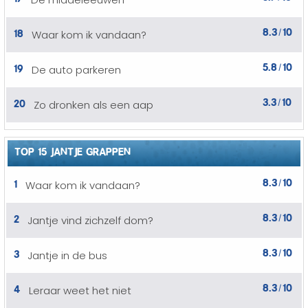
8.3
10
18
Waar kom ik vandaan?
/
5.8
10
19
De auto parkeren
/
3.3
10
20
Zo dronken als een aap
/
TOP 15 JANTJE GRAPPEN
8.3
10
1
Waar kom ik vandaan?
/
8.3
10
2
Jantje vind zichzelf dom?
/
8.3
10
3
Jantje in de bus
/
8.3
10
4
Leraar weet het niet
/