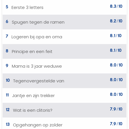
8.3
10
5
Eerste 3 letters
/
8.2
10
6
Spugen tegen de ramen
/
8.1
10
7
Logeren bij opa en oma
/
8.1
10
8
Principe en een feit
/
8.0
10
9
Mama is 3 jaar weduwe
/
8.0
10
10
Tegenovergestelde van
/
8.0
10
11
Jantje en zijn trekker
/
7.9
10
12
Wat is een clitoris?
/
7.9
10
13
Opgehangen op zolder
/