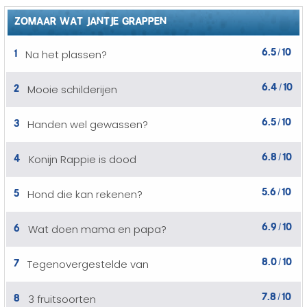
ZOMAAR WAT JANTJE GRAPPEN
6.5
10
1
Na het plassen?
/
6.4
10
2
Mooie schilderijen
/
6.5
10
3
Handen wel gewassen?
/
6.8
10
4
Konijn Rappie is dood
/
5.6
10
5
Hond die kan rekenen?
/
6.9
10
6
Wat doen mama en papa?
/
8.0
10
7
Tegenovergestelde van
/
7.8
10
8
3 fruitsoorten
/