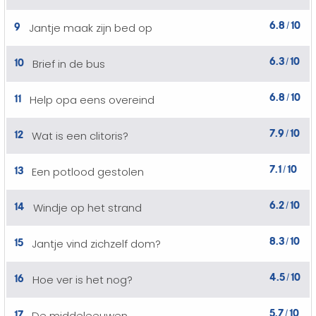
6.8
10
9
Jantje maak zijn bed op
/
6.3
10
10
Brief in de bus
/
6.8
10
11
Help opa eens overeind
/
7.9
10
12
Wat is een clitoris?
/
7.1
10
13
Een potlood gestolen
/
6.2
10
14
Windje op het strand
/
8.3
10
15
Jantje vind zichzelf dom?
/
4.5
10
16
Hoe ver is het nog?
/
5.7
10
17
De middeleeuwen
/