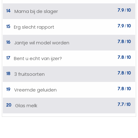
7.9
10
14
Mama bij de slager
/
7.9
10
15
Erg slecht rapport
/
7.8
10
16
Jantje wil model worden
/
7.8
10
17
Bent u echt van ijzer?
/
7.8
10
18
3 fruitsoorten
/
7.8
10
19
Vreemde geluiden
/
7.7
10
20
Glas melk
/