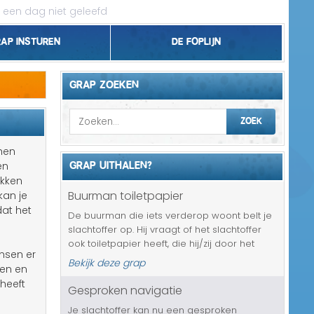
 een dag niet geleefd
rap insturen
De foplijn
Bel grappen
GRAP ZOEKEN
Topgrappen
ZOEK
Handhaving
chen
GRAP UITHALEN?
en
18+ en Relatie
ikken
Buurman toiletpapier
kan je
Zakelijk/Studie
dat het
De buurman die iets verderop woont belt je
slachtoffer op. Hij vraagt of het slachtoffer
Geld/Belasting
ook toiletpapier heeft, die hij/zij door het
nsen er
raampje aan kan geven. Het is namelijk op
Bekijk deze grap
Buurt/Gemeente
sen en
en hij heeft net gepoept en dat terwijl zijn
 heeft
huis vol met visite...
Gesproken navigatie
Pakket/Bestelling
Je slachtoffer kan nu een gesproken