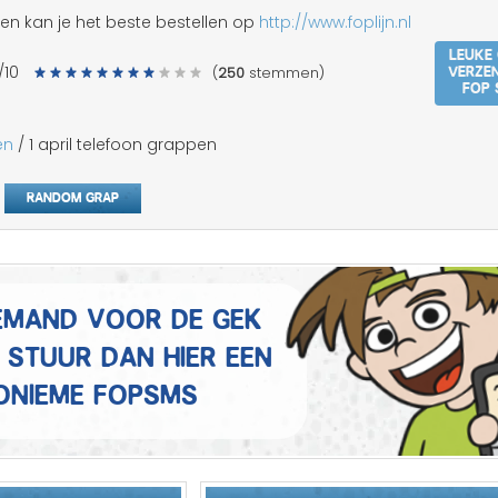
Mannen grappen
pen kan je het beste bestellen op
http://www.foplijn.nl
Leuke
Sex grappen
Verze
/10
(
250
stemmen)
fop 
Slechte grappen
en
/ 1 april telefoon grappen
Turken grappen
Random grap
Vrouwen grappen
 iemand voor de gek
 Stuur dan hier een
onieme fopSMS