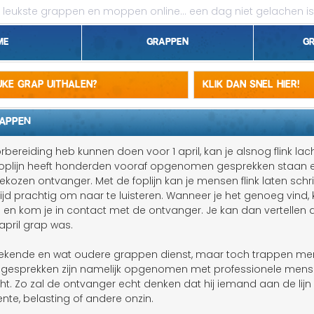
leukste grappen en moppen online...
een dag niet gelachen is
me
Grappen
G
1 april grappen
euke grap uithalen?
Klik dan snel hier!
Belgen grappen
RAPPEN
Dieren grappen
bereiding heb kunnen doen voor 1 april, kan je alsnog flink la
 foplijn heeft honderden vooraf opgenomen gesprekken staan 
Domme grappen
kozen ontvanger. Met de foplijn kan je mensen flink laten schr
ltijd prachtig om naar te luisteren. Wanneer je het genoeg vind, 
Droge grappen
 en kom je in contact met de ontvanger. Je kan dan vertellen 
april grap was.
Flauwe grappen
elbekende en wat oudere grappen dienst, maar toch trappen me
Grove grappen
 gesprekken zijn namelijk opgenomen met professionele men
ht. Zo zal de ontvanger echt denken dat hij iemand aan de lijn
Jantje grappen
nte, belasting of andere onzin.