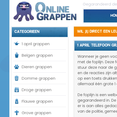
Gegarandeerd de 
Ho
Categorieen
Wil jij direct een l
1 april grappen
1 APRIL TELEFOON G
Belgen grappen
Wanneer je geen voor
met de foplijn. Deze
Dieren grappen
stuur deze naar de ge
en de reacties zijn a
Domme grappen
op een toets drukken
allemaal één grote 1 
Droge grappen
De foplijn is een w
gegarandeerd in. De
Flauwe grappen
er is aan alles gedac
van de politie, gemee
Grove grappen