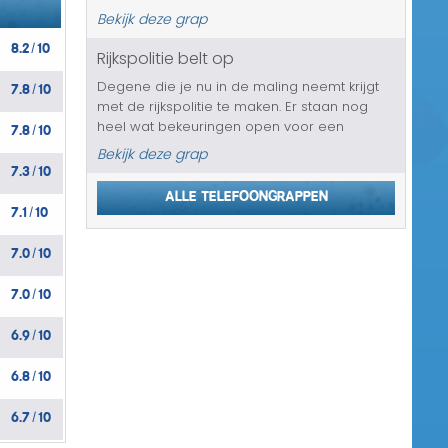
gezien, of dat hij/zij weet waar mama is,
Bekijk deze grap
want lieve, kleine en huilende Jeffrey heeft
8.2
10
namelijk in zijn b...
/
Rijkspolitie belt op
7.8
10
Degene die je nu in de maling neemt krijgt
/
met de rijkspolitie te maken. Er staan nog
7.8
10
heel wat bekeuringen open voor een
/
behoorlijk bedrag. Een flitspaal waar deze
Bekijk deze grap
7.3
10
persoon drie keer langs is gereden heeft
/
hem te pakken. Geen leuk nieuws. De...
Alle telefoongrappen
7.1
10
/
7.0
10
/
7.0
10
/
6.9
10
/
6.8
10
/
6.7
10
/