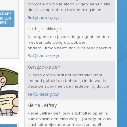
navigatie op zijn telefoon krijgen. een unieke
Transport/Verkeer
dienst. Je spreekt de bestemming in en
 grap?
daarna vertelt de stem precies waar hij of zij
nd een
Kerst/Sinterklaas
Bekijk deze grap
naartoe moet gaan. Maar de
SMS!
eindbestemming is wel heel erg bizar te
Heftige lekkage
Diversen/Andere
noem...
Als degene die jij voor de gek gaat houden
met een telefoongrap, ook een
onderbuurman heeft, dan is dit zeer geschikt
om met hem uit te halen. De onderbuurman
Bekijk deze grap
zal namelijk gaan bellen met het bericht dat
hij heftige lekkage heeft en dat all...
Kerstpakketten
Bij deze grap wordt het slachtoffer door
iemand gebeld die behoorlijk in de war is.
Deze persoon heeft de mededeling dat de
kerstpakketten zijn verwisseld. Hij wil ze
Bekijk deze grap
eigenlijk meteen om gaan ruilen. Ook krijgt je
slachtoffer te horen dat z...
Kleine Jeffrey
Kleine Jeffrey belt jouw slachtoffer op en hij
huilt en snikt een eind weg. Hij vraagt of jouw
slachtoffer zijn moeder misschien heeft