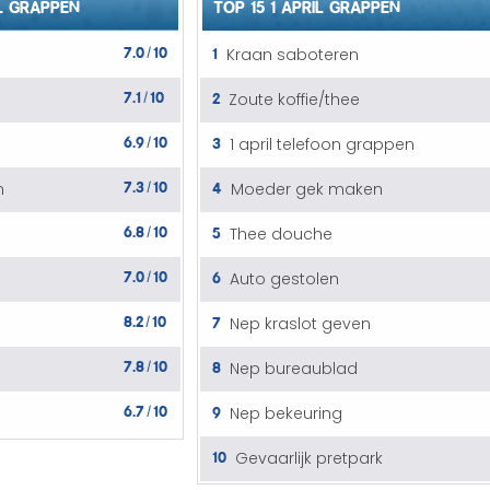
L GRAPPEN
TOP 15 1 APRIL GRAPPEN
7.0
10
1
Kraan saboteren
/
7.1
10
2
Zoute koffie/thee
/
6.9
10
3
1 april telefoon grappen
/
7.3
10
4
n
Moeder gek maken
/
6.8
10
5
Thee douche
/
7.0
10
6
Auto gestolen
/
8.2
10
7
Nep kraslot geven
/
7.8
10
8
Nep bureaublad
/
6.7
10
9
Nep bekeuring
/
10
Gevaarlijk pretpark