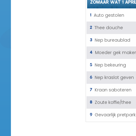
ZOMAAR WAT 1 APRI
1
Auto gestolen
2
Thee douche
3
Nep bureaublad
4
Moeder gek make
5
Nep bekeuring
6
Nep kraslot geven
7
Kraan saboteren
8
Zoute koffie/thee
9
Gevaarlijk pretpark