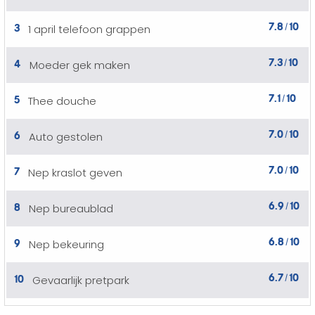
7.8
10
3
1 april telefoon grappen
/
7.3
10
4
Moeder gek maken
/
7.1
10
5
Thee douche
/
7.0
10
6
Auto gestolen
/
7.0
10
7
Nep kraslot geven
/
6.9
10
8
Nep bureaublad
/
6.8
10
9
Nep bekeuring
/
6.7
10
10
Gevaarlijk pretpark
/