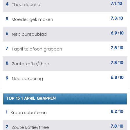
7.1
10
4
Thee douche
/
7.3
10
5
Moeder gek maken
/
6.9
10
6
Nep bureaublad
/
7.8
10
7
1 april telefoon grappen
/
7.8
10
8
Zoute koffie/thee
/
6.8
10
9
Nep bekeuring
/
TOP 15 1 APRIL GRAPPEN
8.2
10
1
Kraan saboteren
/
7.8
10
2
Zoute koffie/thee
/