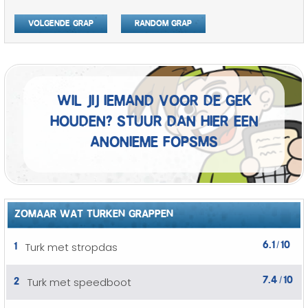
Volgende grap
Random grap
Wil jij iemand voor de gek
houden? Stuur dan hier een
anonieme fopSMS
ZOMAAR WAT TURKEN GRAPPEN
6.1
10
1
Turk met stropdas
/
7.4
10
2
Turk met speedboot
/