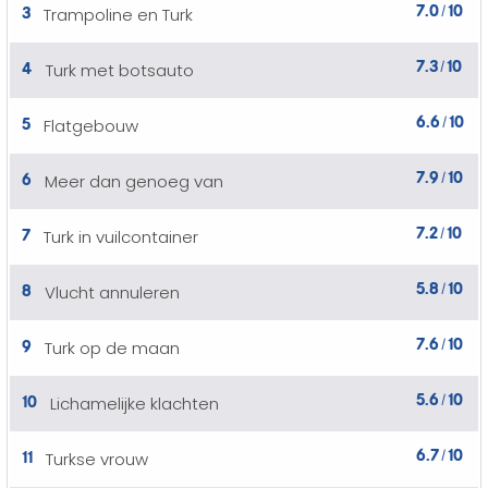
7.0
10
3
Trampoline en Turk
/
7.3
10
4
Turk met botsauto
/
6.6
10
5
Flatgebouw
/
7.9
10
6
Meer dan genoeg van
/
7.2
10
7
Turk in vuilcontainer
/
5.8
10
8
Vlucht annuleren
/
7.6
10
9
Turk op de maan
/
5.6
10
10
Lichamelijke klachten
/
6.7
10
11
Turkse vrouw
/