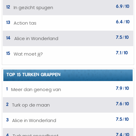
6.9
10
12
In gezicht spugen
/
6.4
10
13
Action tas
/
7.5
10
14
Alice in Wonderland
/
7.1
10
15
Wat moet jij?
/
TOP 15 TURKEN GRAPPEN
7.9
10
1
Meer dan genoeg van
/
7.6
10
2
Turk op de maan
/
7.5
10
3
Alice in Wonderland
/
7.4
10
4
Turk met speedboot
/