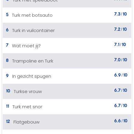
7.3
10
5
Turk met botsauto
/
7.2
10
6
Turk in vuilcontainer
/
7.1
10
7
Wat moet jij?
/
7.0
10
8
Trampoline en Turk
/
6.9
10
9
In gezicht spugen
/
6.7
10
10
Turkse vrouw
/
6.7
10
11
Turk met snor
/
6.6
10
12
Flatgebouw
/