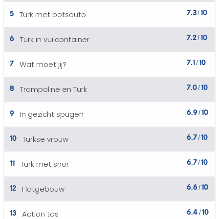
7.3
10
5
Turk met botsauto
/
7.2
10
6
Turk in vuilcontainer
/
7.1
10
7
Wat moet jij?
/
7.0
10
8
Trampoline en Turk
/
6.9
10
9
In gezicht spugen
/
6.7
10
10
Turkse vrouw
/
6.7
10
11
Turk met snor
/
6.6
10
12
Flatgebouw
/
6.4
10
13
Action tas
/