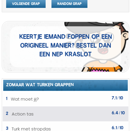
Volgende grap
Random grap
Keertje iemand foppen op een
origineel manier? Bestel dan
een nep kraslot
ZOMAAR WAT TURKEN GRAPPEN
7.1
10
1
Wat moet jij?
/
6.4
10
2
Action tas
/
6.1
10
3
Turk met stropdas
/