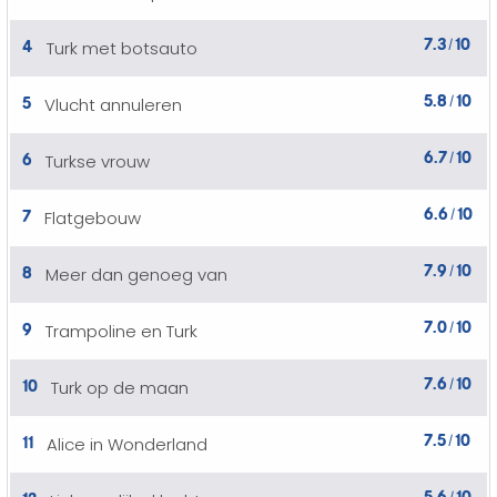
7.3
10
4
Turk met botsauto
/
5.8
10
5
Vlucht annuleren
/
6.7
10
6
Turkse vrouw
/
6.6
10
7
Flatgebouw
/
7.9
10
8
Meer dan genoeg van
/
7.0
10
9
Trampoline en Turk
/
7.6
10
10
Turk op de maan
/
7.5
10
11
Alice in Wonderland
/
5.6
10
12