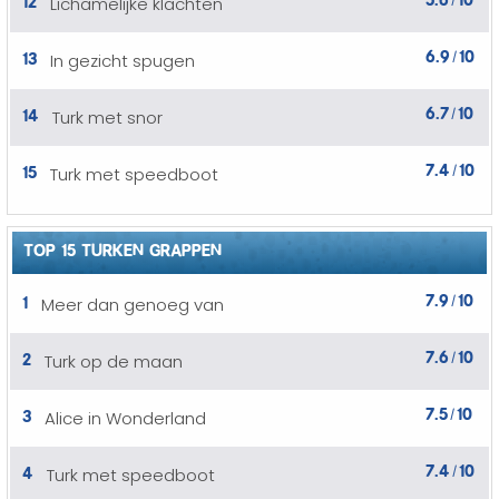
Lichamelijke klachten
/
6.9
10
13
In gezicht spugen
/
6.7
10
14
Turk met snor
/
7.4
10
15
Turk met speedboot
/
TOP 15 TURKEN GRAPPEN
7.9
10
1
Meer dan genoeg van
/
7.6
10
2
Turk op de maan
/
7.5
10
3
Alice in Wonderland
/
7.4
10
4
Turk met speedboot
/