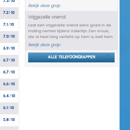
/
melden bij het stemlokaal bij hem in de
Bekijk deze grap
buurt. Het slachtoffer weet uiteraard van
7.2
10
/
niets en krijgt te horen dat hij zich...
Vrijgezelle vriend
7.1
10
Laat een vrijgezelle vriend eens goed in de
/
maling nemen tijdens Valentijn. Een vrouw,
7.0
10
die al heel lang verliefd op hem is, belt hem
/
op en komt er eindelijk voor uit. Sterker nog,
Bekijk deze grap
6.9
10
ze zal over een minuut of tien voor zijn raam
/
staan. Ze is b...
Alle telefoongrappen
6.7
10
/
6.7
10
/
6.6
10
/
6.4
10
/
6.1
10
/
5.8
10
/