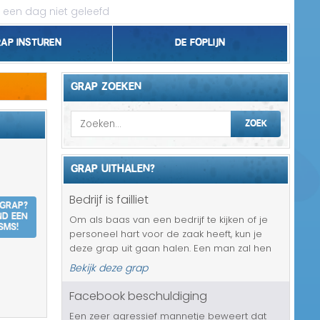
 een dag niet geleefd
rap insturen
De foplijn
Bel grappen
GRAP ZOEKEN
Topgrappen
ZOEK
Handhaving
GRAP UITHALEN?
18+ en Relatie
Bedrijf is failliet
 grap?
Zakelijk/Studie
nd een
Om als baas van een bedrijf te kijken of je
SMS!
personeel hart voor de zaak heeft, kun je
Geld/Belasting
deze grap uit gaan halen. Een man zal hen
namelijk op gaan bellen met de mededeling
Bekijk deze grap
Buurt/Gemeente
dat het bedrijf al ruim een week failliet is. En
ze mogen niets tegen ...
Facebook beschuldiging
Pakket/Bestelling
Een zeer agressief mannetje beweert dat