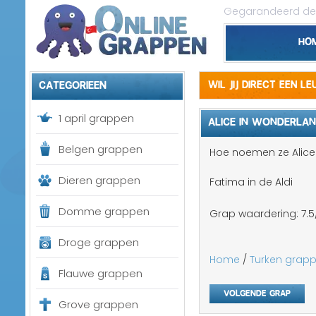
Gegarandeerd de 
Ho
Categorieen
Wil jij direct een l
1 april grappen
ALICE IN WONDERLA
Belgen grappen
Hoe noemen ze Alice 
Dieren grappen
Fatima in de Aldi
Domme grappen
Grap waardering:
7.5
Droge grappen
Home
/
Turken grap
Flauwe grappen
Volgende grap
Grove grappen