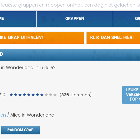
leukste grappen en moppen online...
een dag niet gelachen is
me
Grappen
G
1 april grappen
euke grap uithalen?
Klik dan snel hier!
Belgen grappen
ND
Dieren grappen
in Wonderland in Turkije?
Domme grappen
Leuke
Droge grappen
Verze
/10
(
336
stemmen)
fop 
Flauwe grappen
pen
/ Alice in Wonderland
Grove grappen
Random grap
Jantje grappen