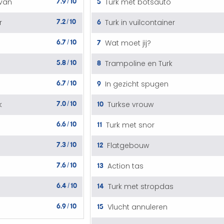
5
van
Turk met botsauto
/
7.2
10
6
r
Turk in vuilcontainer
/
6.7
10
7
Wat moet jij?
/
5.8
10
8
Trampoline en Turk
/
6.7
10
9
In gezicht spugen
/
7.0
10
10
k
Turkse vrouw
/
6.6
10
11
Turk met snor
/
7.3
10
12
Flatgebouw
/
7.6
10
13
Action tas
/
6.4
10
14
Turk met stropdas
/
6.9
10
15
Vlucht annuleren
/