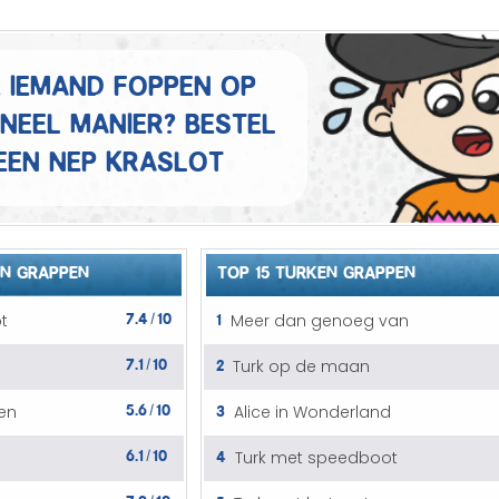
Mannen grappen
Sex grappen
e iemand foppen op
ineel manier? Bestel
Slechte grappen
een nep kraslot
Turken grappen
Vrouwen grappen
N GRAPPEN
TOP 15 TURKEN GRAPPEN
7.4
10
1
t
Meer dan genoeg van
/
7.1
10
2
Turk op de maan
/
5.6
10
3
ten
Alice in Wonderland
/
6.1
10
4
Turk met speedboot
/
7.9
10