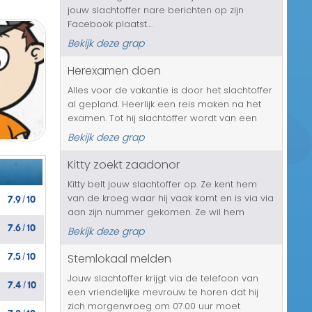
jouw slachtoffer nare berichten op zijn
Transport/Verkeer
Facebook plaatst....
Kerst/Sinterklaas
Bekijk deze grap
Herexamen doen
Diversen/Andere
Alles voor de vakantie is door het slachtoffer
al gepland. Heerlijk een reis maken na het
examen. Tot hij slachtoffer wordt van een
telefoongrap. Hij krijgt te horen dat hij
Bekijk deze grap
herexamen moet doen en aangezien dit
verplicht is, moet hij gewoon...
Kitty zoekt zaadonor
Kitty belt jouw slachtoffer op. Ze kent hem
7.9
10
van de kroeg waar hij vaak komt en is via via
/
aan zijn nummer gekomen. Ze wil hem
7.6
10
namelijk wat vragen. Of hij haar zaaddonor
/
Bekijk deze grap
wil worden. Ze vindt namelijk dat jouw
7.5
10
mannelijke slachtoffer het perfe...
Stemlokaal melden
/
Jouw slachtoffer krijgt via de telefoon van
7.4
10
/
een vriendelijke mevrouw te horen dat hij
zich morgenvroeg om 07.00 uur moet
7.3
10