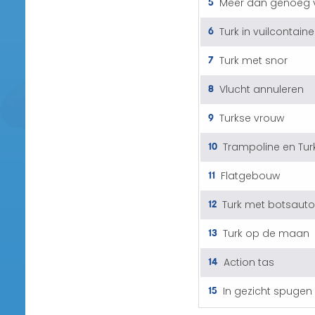
5
Meer dan genoeg 
6
Turk in vuilcontaine
7
Turk met snor
8
Vlucht annuleren
9
Turkse vrouw
10
Trampoline en Tur
11
Flatgebouw
12
Turk met botsauto
13
Turk op de maan
14
Action tas
15
In gezicht spugen