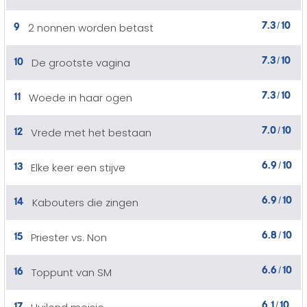
7.3
10
9
2 nonnen worden betast
/
7.3
10
10
De grootste vagina
/
7.3
10
11
Woede in haar ogen
/
7.0
10
12
Vrede met het bestaan
/
6.9
10
13
Elke keer een stijve
/
6.9
10
14
Kabouters die zingen
/
6.8
10
15
Priester vs. Non
/
6.6
10
16
Toppunt van SM
/
6.1
10
17
/