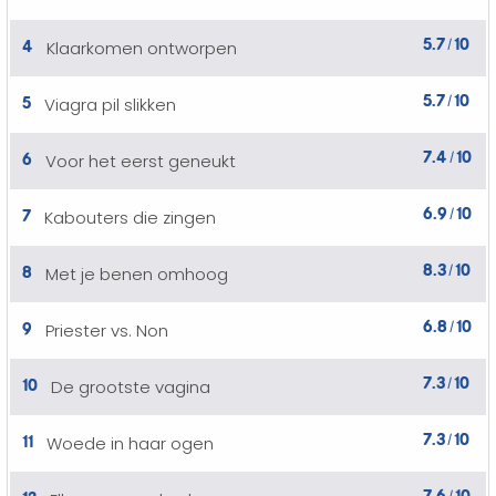
5.7
10
4
Klaarkomen ontworpen
/
5.7
10
5
Viagra pil slikken
/
7.4
10
6
Voor het eerst geneukt
/
6.9
10
7
Kabouters die zingen
/
8.3
10
8
Met je benen omhoog
/
6.8
10
9
Priester vs. Non
/
7.3
10
10
De grootste vagina
/
7.3
10
11
Woede in haar ogen
/
7.6
10
12