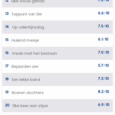
Elke vrouw gehad
/
6.6
10
13
Toppunt van SM
/
7.5
10
14
Op valentijnsdag
/
6.1
10
15
Huilend meisje
/
7.0
10
16
Vrede met het bestaan
/
5.7
10
17
Bejaarden sex
/
7.3
10
18
Een lekke band
/
8.2
10
19
Boeren dochters
/
6.9
10
20
Elke keer een stijve
/