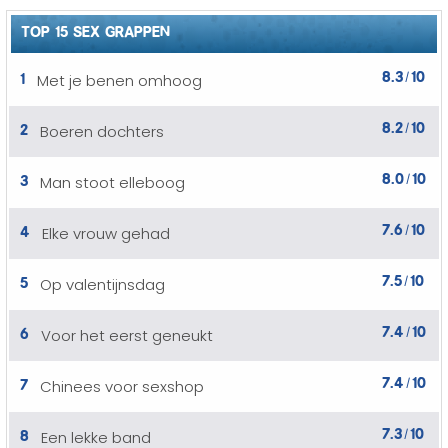
TOP 15 SEX GRAPPEN
8.3
10
1
Met je benen omhoog
/
8.2
10
2
Boeren dochters
/
8.0
10
3
Man stoot elleboog
/
7.6
10
4
Elke vrouw gehad
/
7.5
10
5
Op valentijnsdag
/
7.4
10
6
Voor het eerst geneukt
/
7.4
10
7
Chinees voor sexshop
/
7.3
10
8
Een lekke band
/