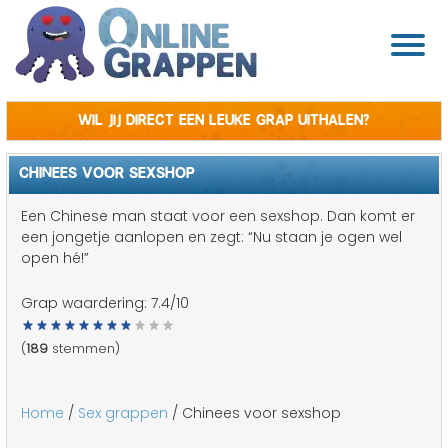
Wil jij direct een leuke grap uithalen?
CHINEES VOOR SEXSHOP
Een Chinese man staat voor een sexshop. Dan komt er
een jongetje aanlopen en zegt: “Nu staan je ogen wel
open hé!”
Grap waardering:
7.4
/10
(
189
stemmen)
Home
/
Sex grappen
/ Chinees voor sexshop