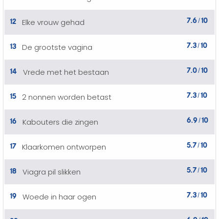
7.6
10
12
Elke vrouw gehad
/
7.3
10
13
De grootste vagina
/
7.0
10
14
Vrede met het bestaan
/
7.3
10
15
2 nonnen worden betast
/
6.9
10
16
Kabouters die zingen
/
5.7
10
17
Klaarkomen ontworpen
/
5.7
10
18
Viagra pil slikken
/
7.3
10
19
Woede in haar ogen
/
6.9
10