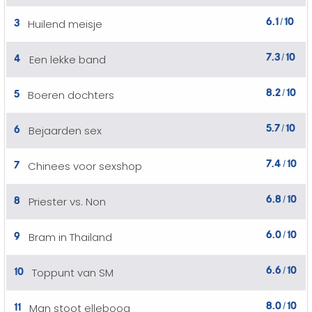
6.1
10
3
Huilend meisje
/
7.3
10
4
Een lekke band
/
8.2
10
5
Boeren dochters
/
5.7
10
6
Bejaarden sex
/
7.4
10
7
Chinees voor sexshop
/
6.8
10
8
Priester vs. Non
/
6.0
10
9
Bram in Thailand
/
6.6
10
10
Toppunt van SM
/
8.0
10
11
Man stoot elleboog
/