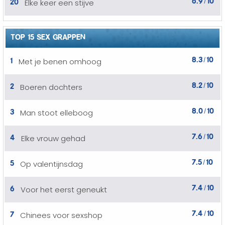
20
Elke keer een stijve
/
TOP 15 SEX GRAPPEN
8.3
10
1
Met je benen omhoog
/
8.2
10
2
Boeren dochters
/
8.0
10
3
Man stoot elleboog
/
7.6
10
4
Elke vrouw gehad
/
7.5
10
5
Op valentijnsdag
/
7.4
10
6
Voor het eerst geneukt
/
7.4
10
7
Chinees voor sexshop
/