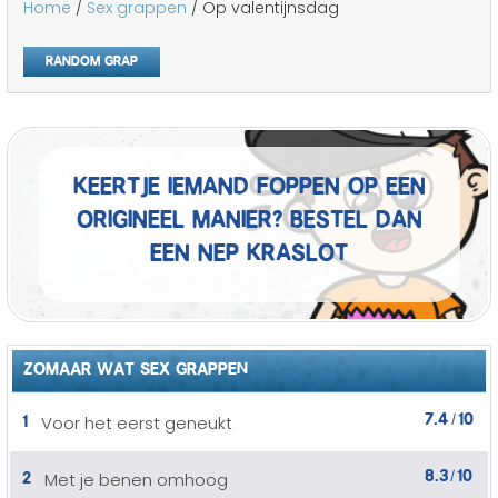
Home
/
Sex grappen
/ Op valentijnsdag
Random grap
Keertje iemand foppen op een
origineel manier? Bestel dan
een nep kraslot
ZOMAAR WAT SEX GRAPPEN
7.4
10
1
Voor het eerst geneukt
/
8.3
10
2
Met je benen omhoog
/