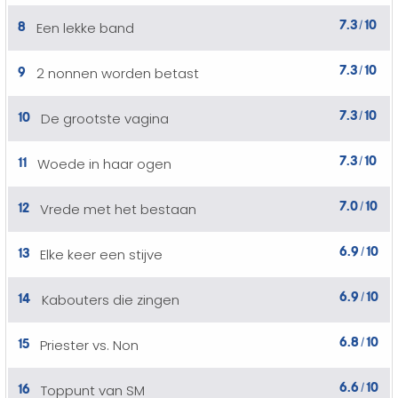
7.3
10
8
Een lekke band
/
7.3
10
9
2 nonnen worden betast
/
7.3
10
10
De grootste vagina
/
7.3
10
11
Woede in haar ogen
/
7.0
10
12
Vrede met het bestaan
/
6.9
10
13
Elke keer een stijve
/
6.9
10
14
Kabouters die zingen
/
6.8
10
15
Priester vs. Non
/
6.6
10
16
Toppunt van SM
/