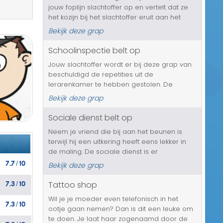
jouw foplijn slachtoffer op en vertelt dat ze
Transport/Verkeer
het kozijn bij het slachtoffer eruit aan het
halen zijn. Hij belt, want hij vindt dit nogal
Kerst/Sinterklaas
Bekijk deze grap
vreemd, aangezien het slachtoffer toch
helemaal geen nieuwe k...
Schoolinspectie belt op
Diversen/Andere
Jouw slachtoffer wordt er bij deze grap van
beschuldigd de repetities uit de
lerarenkamer te hebben gestolen. De
schoolinspectie is hiervan al op de hoogte
Bekijk deze grap
gesteld en jouw vriend of vriendin moet zich
over 2 weken tegenover de jeugdrechter ...
Sociale dienst belt op
Neem je vriend die bij aan het beunen is
terwijl hij een uitkering heeft eens lekker in
de maling. De sociale dienst is er
7.7
10
zogenaamd achter gekomen en deze bellen
Bekijk deze grap
/
hem op dat hij is betrapt. Dat gaat hem
7.3
10
natuurlijk heel wat kosten en niet zo...
Tattoo shop
/
Wil je je moeder even telefonisch in het
7.3
10
/
ootje gaan nemen? Dan is dit een leuke om
te doen. Je laat haar zogenaamd door de
7.3
10