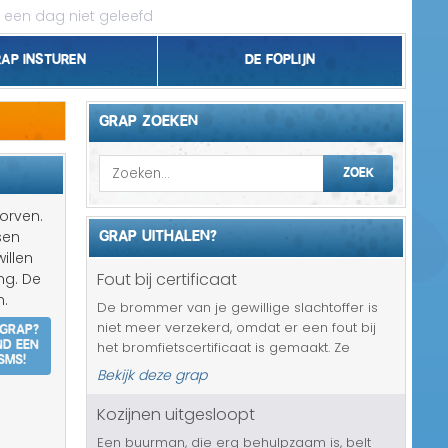
 een dag niet geleefd
rap insturen
De foplijn
Bel grappen
GRAP ZOEKEN
Topgrappen
ZOEK
Handhaving
orven.
GRAP UITHALEN?
sen
18+ en Relatie
illen
Fout bij certificaat
ng. De
Zakelijk/Studie
n.
De brommer van je gewillige slachtoffer is
 grap?
niet meer verzekerd, omdat er een fout bij
Geld/Belasting
nd een
het bromfietscertificaat is gemaakt. Ze
SMS!
komen er wel laat achter, maar beter laat
Bekijk deze grap
Buurt/Gemeente
dan nooit natuurlijk. En nu mag je slachtoffer
3 weken lang niet brommer...
Kozijnen uitgesloopt
Pakket/Bestelling
Een buurman, die erg behulpzaam is, belt