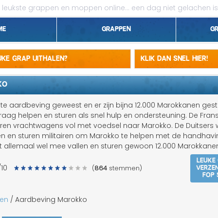
leukste grappen en moppen online...
een dag niet gelachen is
me
Grappen
G
1 april grappen
euke grap uithalen?
Klik dan snel hier!
Belgen grappen
KO
Dieren grappen
ote aardbeving geweest en er zijn bijna 12.000 Marokkanen gest
graag helpen en sturen als snel hulp en ondersteuning. De Fran
Domme grappen
ren vrachtwagens vol met voedsel naar Marokko. De Duitsers w
 en sturen militairen om Marokko te helpen met de handhavi
Droge grappen
t allemaal wel mee vallen en sturen gewoon 12.000 Marokkane
Leuke
Flauwe grappen
Verze
/10
(
864
stemmen)
fop 
Grove grappen
en
/ Aardbeving Marokko
Jantje grappen