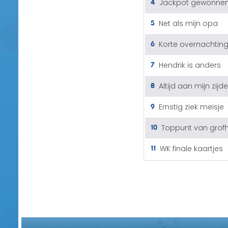
4
Jackpot gewonne
5
Net als mijn opa
6
Korte overnachtin
7
Hendrik is anders
8
Altijd aan mijn zijde
9
Ernstig ziek meisje
10
Toppunt van grof
11
WK finale kaartjes