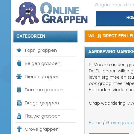
Gegarandeerd de 
Ho
Categorieen
Wil jij direct een l
1 april grappen
AARDBEVING MAROK
Belgen grappen
In Marokko is een gr
De EU landen willen 
Dieren grappen
leven erg mee en stu
ook graag meehelpen
Domme grappen
Hollanders vinden he
Droge grappen
Grap waardering:
7.7
Flauwe grappen
Home
/
Grove grapp
Grove grappen