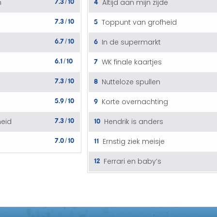
4
n
Altijd aan mijn zijde
/
7.3
10
5
Toppunt van grofheid
/
6.7
10
6
g
In de supermarkt
/
6.1
10
7
WK finale kaartjes
/
7.3
10
8
Nutteloze spullen
/
5.9
10
9
Korte overnachting
/
7.3
10
10
heid
Hendrik is anders
/
7.0
10
11
Ernstig ziek meisje
/
12
Ferrari en baby’s