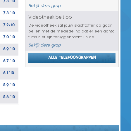
/
tattoo shop bellen. Hij is jou namelijk net aan
Bekijk deze grap
het tatoeëren en is inmiddels halverwege,
7.3
10
/
als hij toch over je leeft...
Videotheek belt op
7.2
10
De videotheek zal jouw slachtoffer op gaan
/
bellen met de mededeling dat er een aantal
7.0
10
films niet zijn teruggebracht. En de
/
jongedame accepteert geen smoesjes, zo
Bekijk deze grap
6.9
10
zegt ze meteen. Het gaat overigens over
/
films voor 18 jaar en ouder, waar de m...
Alle telefoongrappen
6.7
10
/
6.1
10
/
5.9
10
/
5.6
10
/