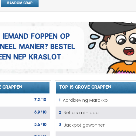
Random grap
Mannen grappen
Sex grappen
Slechte grappen
e iemand foppen op
ineel manier? Bestel
Turken grappen
een nep kraslot
Vrouwen grappen
 GRAPPEN
TOP 15 GROVE GRAPPEN
7.2
10
1
Aardbeving Marokko
/
6.9
10
2
Net als mijn opa
/
5.6
10
3
Jackpot gewonnen
/
7.3
10