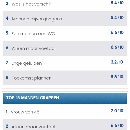
5.4
10
3
Wat is het verschil?
/
5.4
10
4
Mannen blijven jongens
/
6.6
10
5
Een man en een WC
/
6.6
10
6
Alleen maar voetbal
/
3.2
10
7
Enge geluiden
/
5.8
10
8
Toekomst plannen
/
TOP 15 MANNEN GRAPPEN
7.0
10
1
Vrouw van 45+
/
6.6
10
2
Alleen maar voetbal
/