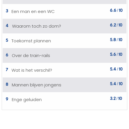
6.6
10
3
Een man en een WC
/
6.2
10
4
Waarom toch zo dom?
/
5.8
10
5
Toekomst plannen
/
5.6
10
6
Over de train-rails
/
5.4
10
7
Wat is het verschil?
/
5.4
10
8
Mannen blijven jongens
/
3.2
10
9
Enge geluiden
/