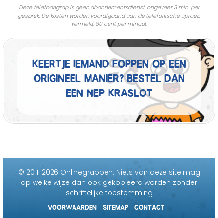
Deze telefoongrap is geen abonnementsdienst, ongeveer 3 min. per
gesprek. De kosten worden voorafgaand aan de telefonische oproep
vermeld, 80 cent per minuut.
Keertje iemand foppen op een
origineel manier? Bestel dan
een nep kraslot
© 2011-2026 Onlinegrappen.
Niets van deze site mag
op welke wijze dan ook gekopieerd worden zonder
schriftelijke toestemming
VOORWAARDEN
SITEMAP
CONTACT