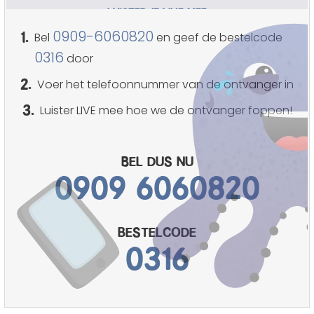
LUISTER JE LIVE MEE
1.
0909-6060820
Bel
en geef de bestelcode
0316
door
2.
Voer het telefoonnummer van de ontvanger in
3.
Luister LIVE mee hoe we de ontvanger foppen!
Bel dus nu
0909 6060820
bestelcode
0316